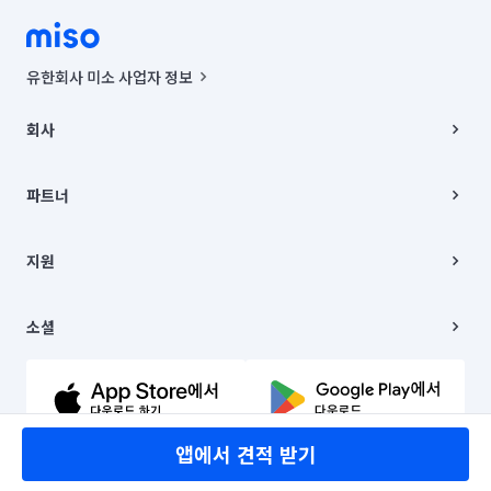
유한회사 미소 사업자 정보
사업자등록번호 : 291-87-00271 | 인허가번호 : 2016-3220163-14-5-
00019 |
회사
통신판매신고번호 : 2024-서울종로-1400(공정거래위원회 정보) |
대표이사 : CHING VICTOR COLUMBIA RHEE
회사소개
주소 | 본사: 서울특별시 종로구 율곡로 6(중학동, 트윈트리빌딩) B동 5층
채용
파트너
컨택센터 : 서울특별시 종로구 수송동 율곡로 24, 7층, 8층 미소
블로그
유한회사 미소는 통신판매중개자이며, 통신판매의 당사자가 아닙니다.
파트너 지원
상품, 상품정보, 거래에 관한 의무와 책임은 거래당사자에게 있습니다.
이사
지원
언론 보도 관련 문의:
contact@getmiso.com
이사 청소/입주 청소
대표번호: 1577-8808
고객센터
© 유한회사 미소. Miso, Inc. All Rights Reserved.
이용약관
소셜
개인정보처리방침
파트너 위치정보 이용약관
링크드인
문의하기
유튜브
앱에서 견적 받기