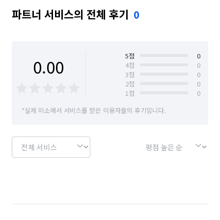
파트너 서비스의 전체 후기
0
5
점
0
0.00
4
점
0
3
점
0
2
점
0
1
점
0
*실제 미소에서 서비스를 받은 이용자들의 후기입니다.