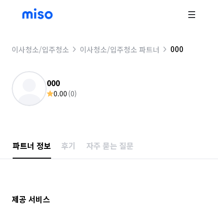
000
이사청소/입주청소
이사청소/입주청소 파트너
000
0.00
(
0
)
파트너 정보
후기
자주 묻는 질문
제공 서비스