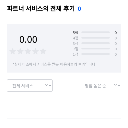
파트너 서비스의 전체 후기
0
5
점
0
0.00
4
점
0
3
점
0
2
점
0
1
점
0
*실제 미소에서 서비스를 받은 이용자들의 후기입니다.