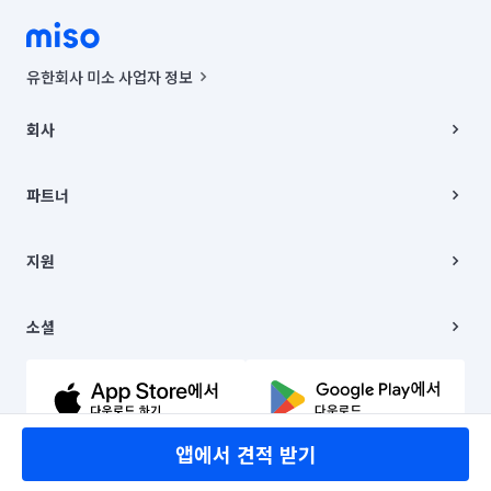
유한회사 미소 사업자 정보
사업자등록번호 : 291-87-00271 | 인허가번호 : 2016-3220163-14-5-
00019 |
회사
통신판매신고번호 : 2024-서울종로-1400(공정거래위원회 정보) |
대표이사 : CHING VICTOR COLUMBIA RHEE
회사소개
주소 | 본사: 서울특별시 종로구 율곡로 6(중학동, 트윈트리빌딩) B동 5층
채용
파트너
컨택센터 : 서울특별시 종로구 수송동 율곡로 24, 7층, 8층 미소
블로그
유한회사 미소는 통신판매중개자이며, 통신판매의 당사자가 아닙니다.
파트너 지원
상품, 상품정보, 거래에 관한 의무와 책임은 거래당사자에게 있습니다.
이사
지원
언론 보도 관련 문의:
contact@getmiso.com
이사 청소/입주 청소
대표번호: 1577-8808
고객센터
© 유한회사 미소. Miso, Inc. All Rights Reserved.
이용약관
소셜
개인정보처리방침
파트너 위치정보 이용약관
링크드인
문의하기
유튜브
앱에서 견적 받기