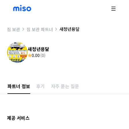
새청년용달
짐 보관
짐 보관 파트너
새청년용달
0.00
(
0
)
파트너 정보
후기
자주 묻는 질문
제공 서비스