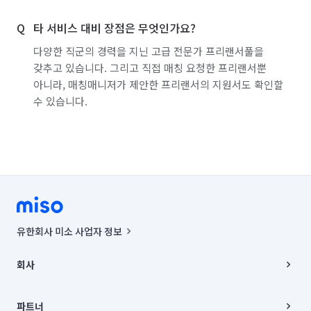
타 서비스 대비 장점은 무엇인가요?
다양한 직군의 경력을 지닌 고급 전문가 프리랜서풀을
갖추고 있습니다. 그리고 직접 매칭 요청한 프리랜서뿐
아니라, 매칭매니저가 제안한 프리랜서의 지원서도 확인할
수 있습니다.
유한회사 미소 사업자 정보
사업자등록번호 : 291-87-00271 | 인허가번호 : 2016-3220163-14-5-
00019 |
회사
통신판매신고번호 : 2024-서울종로-1400(공정거래위원회 정보) |
대표이사 : CHING VICTOR COLUMBIA RHEE
회사소개
주소 | 본사: 서울특별시 종로구 율곡로 6(중학동, 트윈트리빌딩) B동 5층
채용
파트너