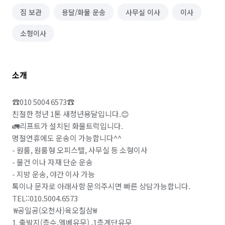
짐 보관
용달/화물 운송
사무실 이사
이사
소형이사
소개
☎️010 5004 6573☎️

친절한 청년 1톤 새청년용달입니다.😊

🚛리프트가 설치된 화물트럭입니다.

명절연휴에도 운송이 가능합니다^^

- 원룸, 원룸형 오피스텔, 사무실 등 소형이사 

- 물건 이나 자재 단순 운송 

- 지방 운송, 야간 이사 가능 

톡이나 문자로 아래사항 문의주시면 빠른 상담가능합니다.

TEL::010.5004.6573

 ₩공일공(오천사)육오칠삼₩

1. 출발지(층수,엘베유무) ,1층계단유무
