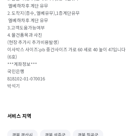
 엘베하차후 계단 유무

2. 도착지(층수, 엘베유무),1층계단유무

 엘베하차후 계단 유무

3.고객도움가능여부 

4. 물건품목과 사진 

(현장 추가시 추가비용발생) 

이사박스 사이즈:pb 중간사이즈 가로 60 세로 40 높이 47입니다
(6호)

***계좌정보***

국민은행 

818102-01-070016

박석기

서비스 지역
경북 경산시
경북 성주군
경북 칠곡군