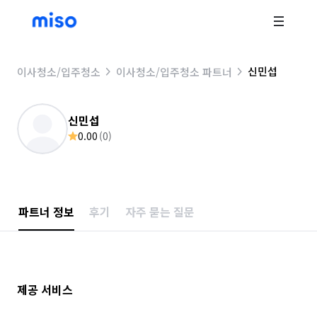
신민섭
이사청소/입주청소
이사청소/입주청소 파트너
신민섭
0.00
(
0
)
파트너 정보
후기
자주 묻는 질문
제공 서비스