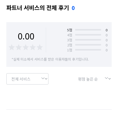
파트너 서비스의 전체 후기
0
5
점
0
0.00
4
점
0
3
점
0
2
점
0
1
점
0
*실제 미소에서 서비스를 받은 이용자들의 후기입니다.