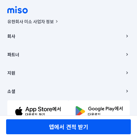
유한회사 미소 사업자 정보
사업자등록번호 : 291-87-00271 | 인허가번호 : 2016-3220163-14-5-
00019 |
회사
통신판매신고번호 : 2024-서울종로-1400(공정거래위원회 정보) |
대표이사 : CHING VICTOR COLUMBIA RHEE
회사소개
주소 | 본사: 서울특별시 종로구 율곡로 6(중학동, 트윈트리빌딩) B동 5층
채용
파트너
컨택센터 : 서울특별시 종로구 수송동 율곡로 24, 7층, 8층 미소
블로그
유한회사 미소는 통신판매중개자이며, 통신판매의 당사자가 아닙니다.
파트너 지원
상품, 상품정보, 거래에 관한 의무와 책임은 거래당사자에게 있습니다.
이사
지원
언론 보도 관련 문의:
contact@getmiso.com
이사 청소/입주 청소
대표번호: 1577-8808
고객센터
© 유한회사 미소. Miso, Inc. All Rights Reserved.
이용약관
소셜
개인정보처리방침
파트너 위치정보 이용약관
링크드인
문의하기
유튜브
앱에서 견적 받기