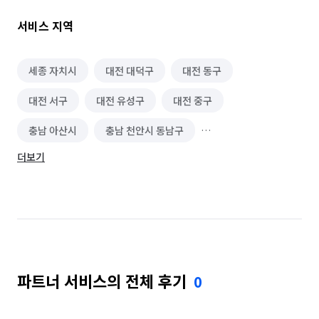
곳은 전부 탈거하여 숨어있는 공사 분진까지 싹 잡아냅니다.

2. 맞춤형 새집증후군 케어 (옵션)

서비스 지역
입주 청소 후 가족의 건강을 위해 꼭 필요한 새집 케어 서비스를 
선택하실 수 있습니다.

 * [기본형] 약식 케어: 오존 살균을 통한 유해물질 제거 및 탈취 + 
세종 자치시
대전 대덕구
대전 동구
피톤치드 도포가 기본으로 포함됩니다.

대전 서구
대전 유성구
대전 중구
 * [프리미엄] 1박 2일 풀코스: 가장 확실한 제거 방법인 
베이크아웃(Baking-out) + 가구 차폐 작업 + 오존 살균까지 
충남 아산시
충남 천안시 동남구
포함된 고품격 케어입니다.

"누구보다 깨끗하게, 가장 기분 좋은 입주를 약속드립니다."

더보기
충남 천안시 서북구
충북 괴산군
충북 단양군
믿고 맡겨주시면 그 차이를 확실히 보여드리겠습니다. 편하게 
문의주세요!
충북 보은군
충북 영동군
충북 옥천군
충북 음성군
충북 제천시
충북 증평군
충북 진천군
충북 청주시 상당구
파트너 서비스의 전체 후기
0
충북 청주시 서원구
충북 청주시 청원구
충북 청주시 흥덕구
충북 충주시