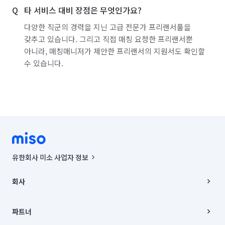
타 서비스 대비 장점은 무엇인가요?
다양한 직군의 경력을 지닌 고급 전문가 프리랜서풀을
갖추고 있습니다. 그리고 직접 매칭 요청한 프리랜서뿐
아니라, 매칭매니저가 제안한 프리랜서의 지원서도 확인할
수 있습니다.
유한회사 미소 사업자 정보
사업자등록번호 : 291-87-00271 | 인허가번호 : 2016-3220163-14-5-
00019 |
회사
통신판매신고번호 : 2024-서울종로-1400(공정거래위원회 정보) |
대표이사 : CHING VICTOR COLUMBIA RHEE
회사소개
주소 | 본사: 서울특별시 종로구 율곡로 6(중학동, 트윈트리빌딩) B동 5층
채용
파트너
컨택센터 : 서울특별시 종로구 수송동 율곡로 24, 7층, 8층 미소
블로그