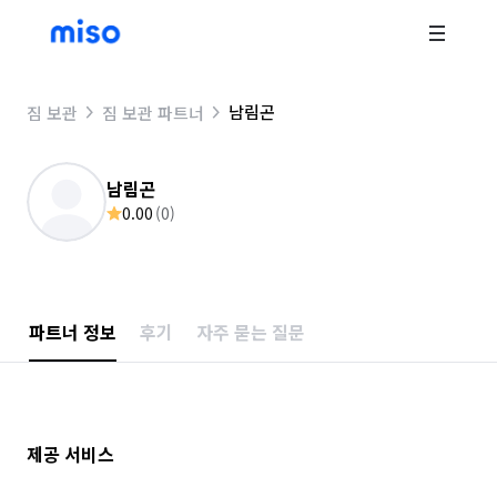
남림곤
짐 보관
짐 보관 파트너
남림곤
0.00
(
0
)
파트너 정보
후기
자주 묻는 질문
제공 서비스