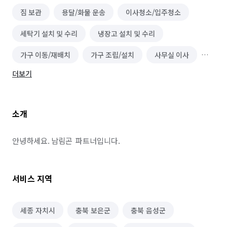
짐 보관
용달/화물 운송
이사청소/입주청소
세탁기 설치 및 수리
냉장고 설치 및 수리
가구 이동/재배치
가구 조립/설치
사무실 이사
더보기
금속/악세사리공예 레슨
못박기 및 액자설치
단기 생산·기능·노무 알바
소개
기계정비·수리·설치·A/S 알바
이사
블라인드/커튼 설치 수리
가구 수리
안녕하세요. 남림곤  파트너입니다.
열쇠/도어락 설치 수리
소형이사
서비스 지역
세종 자치시
충북 보은군
충북 음성군