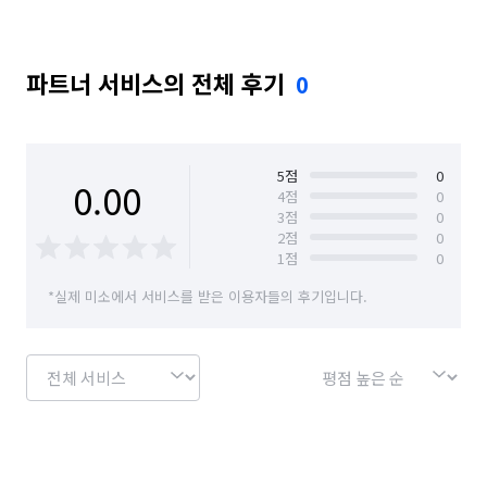
파트너 서비스의 전체 후기
0
5
점
0
0.00
4
점
0
3
점
0
2
점
0
1
점
0
*실제 미소에서 서비스를 받은 이용자들의 후기입니다.