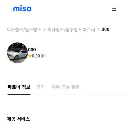
000
이사청소/입주청소
이사청소/입주청소 파트너
000
0.00
(
0
)
파트너 정보
후기
자주 묻는 질문
제공 서비스