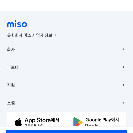
유한회사 미소 사업자 정보
사업자등록번호 : 291-87-00271 | 인허가번호 : 2016-3220163-14-5-
00019 |
회사
통신판매신고번호 : 2024-서울종로-1400(공정거래위원회 정보) |
대표이사 : CHING VICTOR COLUMBIA RHEE
회사소개
주소 | 본사: 서울특별시 종로구 율곡로 6(중학동, 트윈트리빌딩) B동 5층
채용
파트너
컨택센터 : 서울특별시 종로구 수송동 율곡로 24, 7층, 8층 미소
블로그
유한회사 미소는 통신판매중개자이며, 통신판매의 당사자가 아닙니다.
파트너 지원
상품, 상품정보, 거래에 관한 의무와 책임은 거래당사자에게 있습니다.
이사
지원
언론 보도 관련 문의:
contact@getmiso.com
이사 청소/입주 청소
대표번호: 1577-8808
고객센터
© 유한회사 미소. Miso, Inc. All Rights Reserved.
이용약관
소셜
개인정보처리방침
파트너 위치정보 이용약관
링크드인
문의하기
유튜브