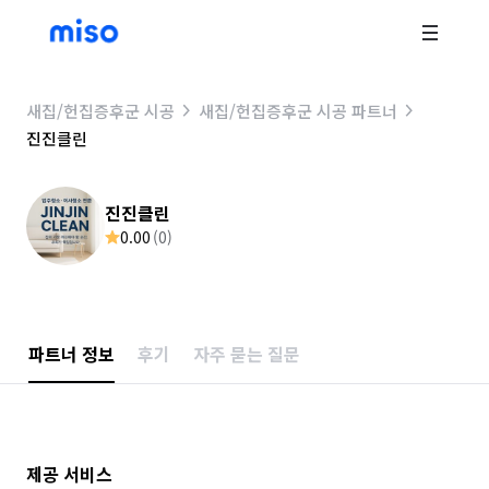
새집/헌집증후군 시공
새집/헌집증후군 시공 파트너
진진클린
진진클린
0.00
(
0
)
파트너 정보
후기
자주 묻는 질문
제공 서비스