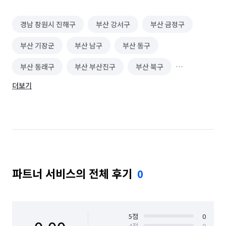
경남 창원시 진해구
부산 강서구
부산 금정구
부산 기장군
부산 남구
부산 동구
부산 동래구
부산 부산진구
부산 북구
더보기
부산 사상구
부산 사하구
부산 서구
부산 수영구
부산 연제구
부산 영도구
부산 중구
부산 해운대구
파트너 서비스의 전체 후기
0
5
점
0
4
점
0