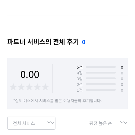
파트너 서비스의 전체 후기
0
5
점
0
0.00
4
점
0
3
점
0
2
점
0
1
점
0
*실제 미소에서 서비스를 받은 이용자들의 후기입니다.