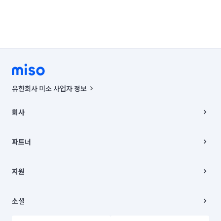
유한회사 미소 사업자 정보
사업자등록번호 : 291-87-00271 | 인허가번호 : 2016-3220163-14-5-
00019 |
회사
통신판매신고번호 : 2024-서울종로-1400(공정거래위원회 정보) |
대표이사 : CHING VICTOR COLUMBIA RHEE
회사소개
주소 | 본사: 서울특별시 종로구 율곡로 6(중학동, 트윈트리빌딩) B동 5층
채용
파트너
컨택센터 : 서울특별시 종로구 수송동 율곡로 24, 7층, 8층 미소
블로그
유한회사 미소는 통신판매중개자이며, 통신판매의 당사자가 아닙니다.
파트너 지원
상품, 상품정보, 거래에 관한 의무와 책임은 거래당사자에게 있습니다.
이사
지원
언론 보도 관련 문의:
contact@getmiso.com
이사 청소/입주 청소
대표번호: 1577-8808
고객센터
© 유한회사 미소. Miso, Inc. All Rights Reserved.
이용약관
소셜
개인정보처리방침
파트너 위치정보 이용약관
링크드인