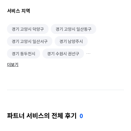
깔끔하게 하는 편입니다. 또한 약속 시간을 잘 지키고, 고객님께 
항상 친절하고 예의 바르게 응대하려고 노력합니다.

서비스 지역
새로운 일을 배우는 데에도 적극적이며, 맡은 업무는 끝까지 
책임지고 수행하는 자세를 가지고 있습니다. 고객님께서 믿고 
다시 찾을 수 있는 가사도우미가 되기 위해 항상 성실한 마음으로 
경기 고양시 덕양구
경기 고양시 일산동구
최선을 다하겠습니다.

경기 고양시 일산서구
경기 남양주시
감사합니다.
경기 동두천시
경기 수원시 권선구
더보기
경기 수원시 영통구
경기 수원시 장안구
경기 수원시 팔달구
경기 의정부시
경기 포천시
서울 강남구
서울 강동구
서울 강북구
서울 강서구
서울 관악구
서울 광진구
파트너 서비스의 전체 후기
0
서울 구로구
서울 금천구
서울 노원구
서울 도봉구
서울 동대문구
서울 동작구