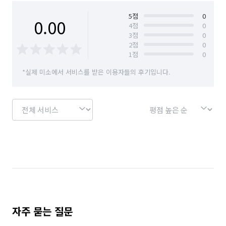
서울 마포구
서울 서대문구
서울 서초구
5
점
0
0.00
4
점
0
3
점
0
서울 성동구
서울 성북구
서울 송파구
2
점
0
1
점
0
서울 양천구
서울 영등포구
서울 용산구
*실제 미소에서 서비스를 받은 이용자들의 후기입니다.
서울 은평구
서울 종로구
서울 중구
서울 중랑구
경기 부천시 소사구
경기 부천시 원미구
경기 부천시 오정구
자주 묻는 질문