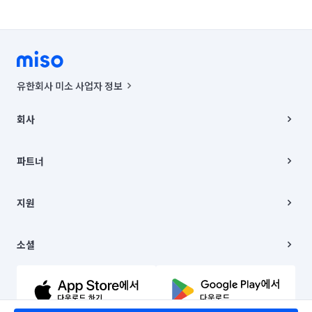
유한회사 미소 사업자 정보
사업자등록번호 : 291-87-00271 | 인허가번호 : 2016-3220163-14-5-
00019 |
회사
통신판매신고번호 : 2024-서울종로-1400(공정거래위원회 정보) |
대표이사 : CHING VICTOR COLUMBIA RHEE
회사소개
주소 | 본사: 서울특별시 종로구 율곡로 6(중학동, 트윈트리빌딩) B동 5층
채용
파트너
컨택센터 : 서울특별시 종로구 수송동 율곡로 24, 7층, 8층 미소
블로그
유한회사 미소는 통신판매중개자이며, 통신판매의 당사자가 아닙니다.
파트너 지원
상품, 상품정보, 거래에 관한 의무와 책임은 거래당사자에게 있습니다.
이사
지원
언론 보도 관련 문의:
contact@getmiso.com
이사 청소/입주 청소
대표번호: 1577-8808
고객센터
© 유한회사 미소. Miso, Inc. All Rights Reserved.
이용약관
소셜
개인정보처리방침
파트너 위치정보 이용약관
링크드인
문의하기
유튜브