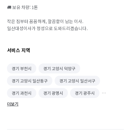
🚚 보유 차량: 1톤

작은 짐부터 꼼꼼하게, 깔끔함이 남는 이사.

일산대성이사가 정성으로 도와드리겠습니다.
서비스 지역
경기 부천시
경기 고양시 덕양구
경기 고양시 일산동구
경기 고양시 일산서구
경기 과천시
경기 광명시
경기 광주시
더보기
경기 구리시
경기 군포시
경기 김포시
경기 남양주시
경기 동두천시
경기 성남시 분당구
경기 성남시 수정구
경기 성남시 중원구