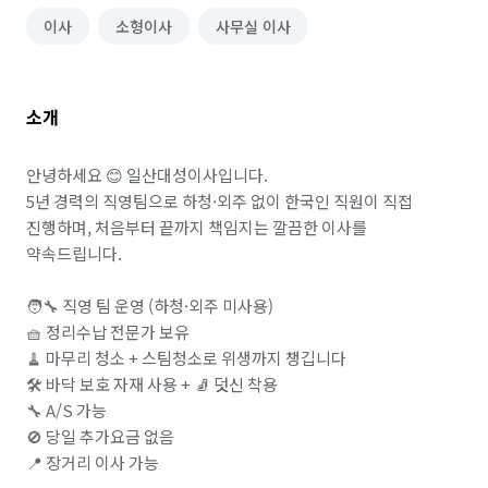
이사
소형이사
사무실 이사
소개
안녕하세요 😊 일산대성이사입니다.

5년 경력의 직영팀으로 하청·외주 없이 한국인 직원이 직접 
진행하며, 처음부터 끝까지 책임지는 깔끔한 이사를 
약속드립니다.

🧑‍🔧 직영 팀 운영 (하청·외주 미사용)

🧺 정리수납 전문가 보유

🧹 마무리 청소 + 스팀청소로 위생까지 챙깁니다

🛠️ 바닥 보호 자재 사용 + 🧦 덧신 착용

🔧 A/S 가능

🚫 당일 추가요금 없음

📍 장거리 이사 가능
