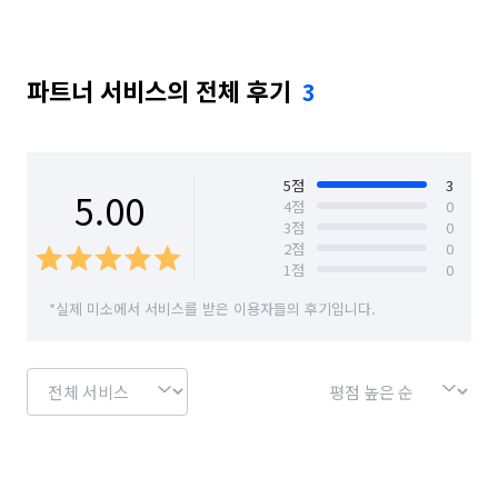
경기 안양시 동안구
경기 안양시 만안구
파트너 서비스의 전체 후기
3
경기 양주시
경기 양평군
경기 여주시
경기 연천군
경기 의정부시
경기 이천시
경기 파주시
경기 하남시
서울 강남구
5
점
3
5.00
4
점
0
3
점
0
서울 강동구
서울 강북구
서울 강서구
2
점
0
1
점
0
서울 관악구
서울 광진구
서울 구로구
*실제 미소에서 서비스를 받은 이용자들의 후기입니다.
서울 금천구
서울 노원구
서울 도봉구
서울 동대문구
서울 동작구
서울 마포구
서울 서대문구
서울 서초구
서울 성동구
서울 성북구
서울 송파구
서울 양천구