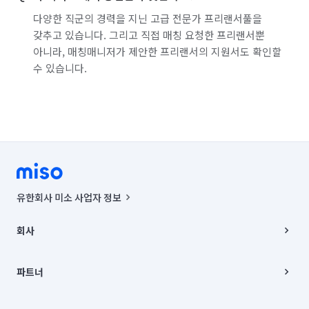
다양한 직군의 경력을 지닌 고급 전문가 프리랜서풀을
갖추고 있습니다. 그리고 직접 매칭 요청한 프리랜서뿐
아니라, 매칭매니저가 제안한 프리랜서의 지원서도 확인할
수 있습니다.
유한회사 미소 사업자 정보
사업자등록번호 : 291-87-00271 | 인허가번호 : 2016-3220163-14-5-
00019 |
회사
통신판매신고번호 : 2024-서울종로-1400(공정거래위원회 정보) |
대표이사 : CHING VICTOR COLUMBIA RHEE
회사소개
주소 | 본사: 서울특별시 종로구 율곡로 6(중학동, 트윈트리빌딩) B동 5층
채용
파트너
컨택센터 : 서울특별시 종로구 수송동 율곡로 24, 7층, 8층 미소
블로그
유한회사 미소는 통신판매중개자이며, 통신판매의 당사자가 아닙니다.
파트너 지원
상품, 상품정보, 거래에 관한 의무와 책임은 거래당사자에게 있습니다.