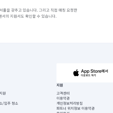
서풀을 갖추고 있습니다. 그리고 직접 매칭 요청한
랜서의 지원서도 확인할 수 있습니다.
63-14-5-00019 |
지원
보) |
지원
고객센터
빌딩) B동 5층
이용약관
 미소
소/입주 청소
개인정보처리방침
 아닙니다.
파트너 위치정보 이용약관
게 있습니다.