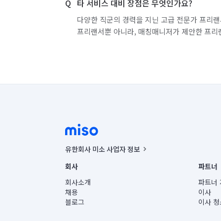
타 서비스 대비 장점은 무엇인가요?
다양한 직군의 경력을 지닌 고급 전문가 프리랜
프리랜서뿐 아니라, 매칭매니저가 제안한 프리
유한회사 미소 사업자 정보
사업자등록번호 : 291-87-00271 | 인허가번호 : 2016-32201
회사
파트너
통신판매신고번호 : 2024-서울종로-1400(공정거래위원회 정
대표이사 : CHING VICTOR COLUMBIA RHEE
회사소개
파트너 
주소 | 본사: 서울특별시 종로구 율곡로 6(중학동, 트윈트리
채용
이사
컨택센터 : 서울특별시 종로구 수송동 율곡로 24, 7층, 8층
블로그
이사 청
유한회사 미소는 통신판매중개자이며, 통신판매의 당사자가
상품, 상품정보, 거래에 관한 의무와 책임은 거래당사자에