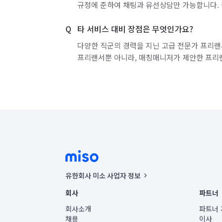
규정에 준하여 채팅과 유선상담만 가능합니다. 
타 서비스 대비 장점은 무엇인가요?
다양한 직군의 경력을 지닌 고급 전문가 프리랜
프리랜서뿐 아니라, 매칭매니저가 제안한 프리
유한회사 미소 사업자 정보
사업자등록번호 : 291-87-00271 | 인허가번호 : 2016-32201
회사
파트너
통신판매신고번호 : 2024-서울종로-1400(공정거래위원회 정
대표이사 : CHING VICTOR COLUMBIA RHEE
회사소개
파트너 
주소 | 본사: 서울특별시 종로구 율곡로 6(중학동, 트윈트리
채용
이사