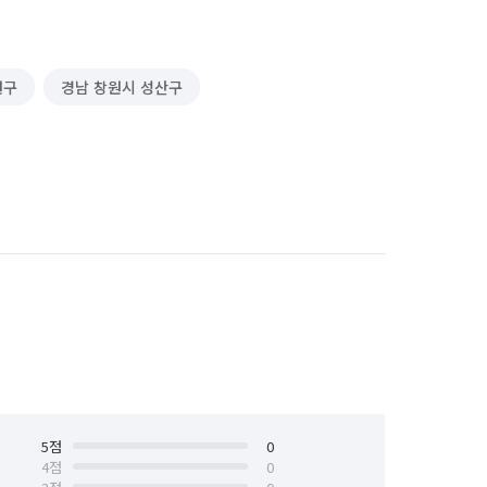
원구
경남 창원시 성산구
5
점
0
4
점
0