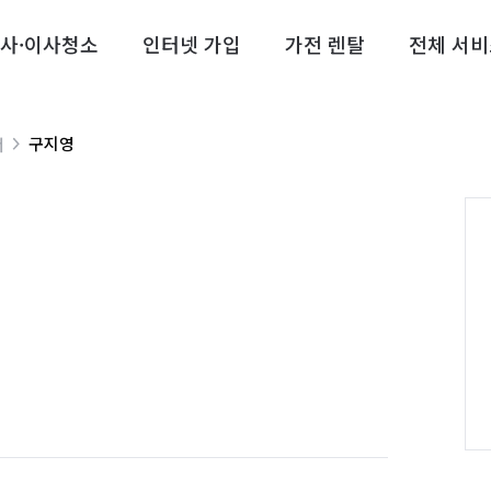
사·이사청소
인터넷 가입
가전 렌탈
전체 서비
구지영
너