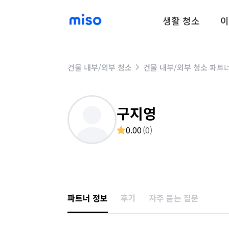
생활 청소
이
건물 내부/외부 청소
건물 내부/외부 청소 파트
구지영
0.00
(
0
)
파트너 정보
후기
자주 묻는 질문