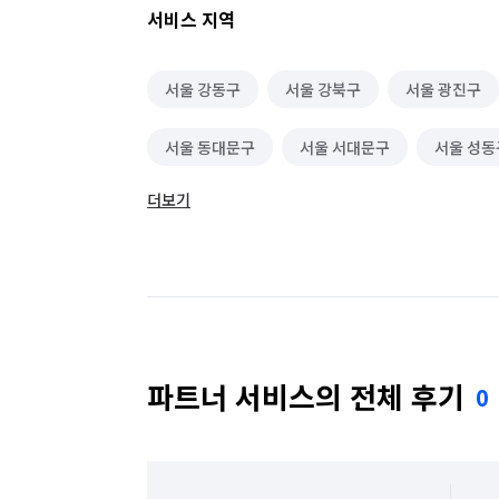
서비스 지역
심리 상담
택배 수거/보관
부부/커플 상
서울 강동구
서울 강북구
서울 광진구
폭행/상해
교통사고/음주운전
사기
서울 동대문구
서울 서대문구
서울 성동
명예훼손/모욕
자동차 구매동행
중고차
더보기
서울 중랑구
실내 소독
정리수납 전문가
폐기물 처리
곰팡이 제거
비둘기 퇴치
파트너 서비스의 전체 후기
0