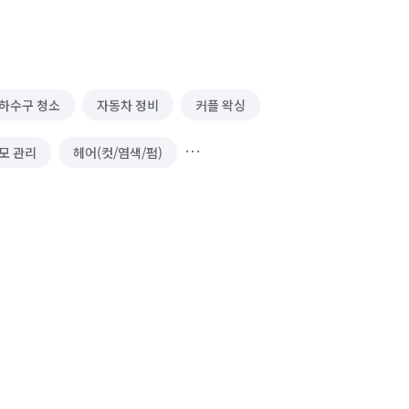
하수구 청소
자동차 정비
커플 왁싱
모 관리
헤어(컷/염색/펌)
얼굴 경락 관리
운전·기사 알바
통 알바
국내 여행
유통·도소매 알바
택배 대행
편의점 심부름
 심부름
마트장보기 심부름
상담
명상
심리치료
가족 상담