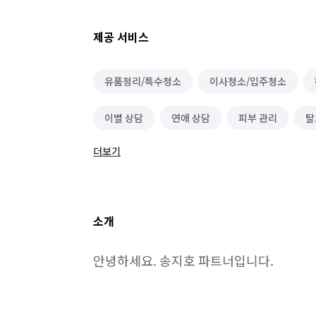
제공 서비스
유품정리/특수청소
이사청소/입주청소
이별 상담
연애 상담
피부 관리
탈
더보기
헤어/메이크업
두피/모발 관리
왁싱
배달·택배·퀵서비스 알바
단기 운전·배달·유
소개
음식배달 심부름
쓰레기 배출/분리수거
안녕하세요. 송지호 파트너입니다.
온라인구매 대행
역할대행 심부름
기타
기타 집안일 심부름
동행 심부름
성인 