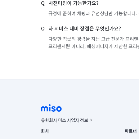
사전미팅이 가능한가요?
규정에 준하여 채팅과 유선상담만 가능합니다. 
타 서비스 대비 장점은 무엇인가요?
다양한 직군의 경력을 지닌 고급 전문가 프리랜
프리랜서뿐 아니라, 매칭매니저가 제안한 프리
유한회사 미소 사업자 정보
사업자등록번호 : 291-87-00271 | 인허가번호 : 2016-32201
회사
파트너
통신판매신고번호 : 2024-서울종로-1400(공정거래위원회 정