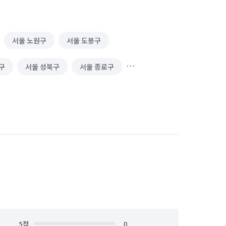
담
작명
기타 형사 소송
서울 노원구
서울 도봉구
성범죄
법률서류 작성
구
서울 성북구
서울 종로구
 구매
신차 구매
중고차 판매
악취 제거
해충방역
5
점
0