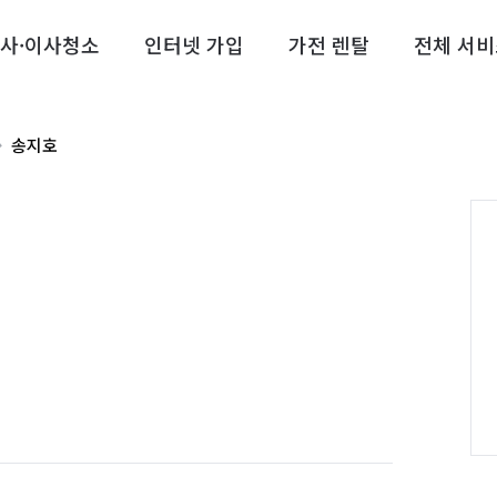
사·이사청소
인터넷 가입
가전 렌탈
전체 서비
송지호