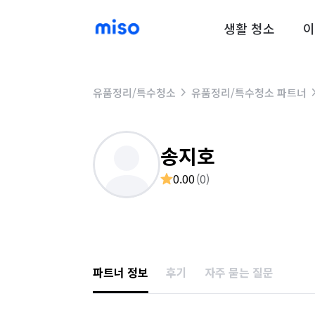
생활 청소
이
유품정리/특수청소
유품정리/특수청소 파트너
송지호
0.00
(
0
)
파트너 정보
후기
자주 묻는 질문