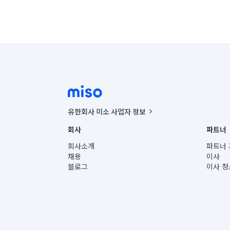
유한회사 미소 사업자 정보
사업자등록번호 : 291-87-00271 | 인허가번호 : 2016-32201
회사
파트너
통신판매신고번호 : 2024-서울종로-1400(공정거래위원회 정
대표이사 : CHING VICTOR COLUMBIA RHEE
회사소개
파트너 
주소 | 본사: 서울특별시 종로구 율곡로 6(중학동, 트윈트리
채용
이사
컨택센터 : 서울특별시 종로구 수송동 율곡로 24, 7층, 8층
블로그
이사 청
유한회사 미소는 통신판매중개자이며, 통신판매의 당사자가
상품, 상품정보, 거래에 관한 의무와 책임은 거래당사자에
언론 보도 관련 문의:
contact@getmiso.com
대표번호: 1577-8808
© 유한회사 미소. Miso, Inc. All Rights Reserved.