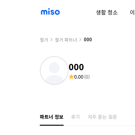
생활 청소
이
000
철거
철거 파트너
000
0.00
(
0
)
파트너 정보
후기
자주 묻는 질문