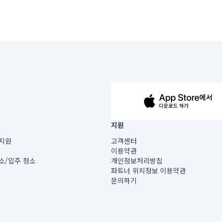
63-14-5-00019 |
지원
보) |
지원
고객센터
빌딩) B동 5층
이용약관
 미소
소/입주 청소
개인정보처리방침
 아닙니다.
파트너 위치정보 이용약관
게 있습니다.
문의하기