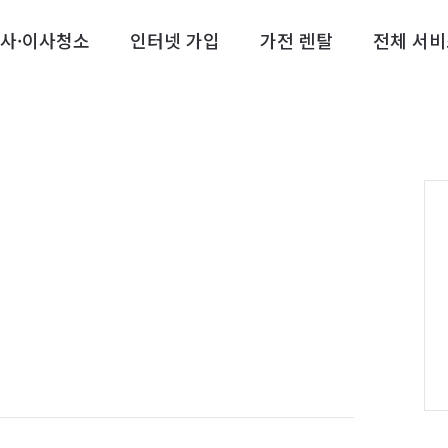
사·이사청소
인터넷 가입
가전 렌탈
전체 서비