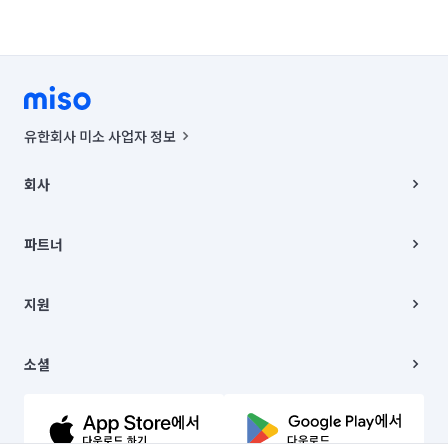
유한회사 미소 사업자 정보
사업자등록번호 : 291-87-00271 | 인허가번호 : 2016-3220163-14-5-
00019 |
회사
통신판매신고번호 : 2024-서울종로-1400(공정거래위원회 정보) |
대표이사 : CHING VICTOR COLUMBIA RHEE
회사소개
주소 | 본사: 서울특별시 종로구 율곡로 6(중학동, 트윈트리빌딩) B동 5층
채용
파트너
컨택센터 : 서울특별시 종로구 수송동 율곡로 24, 7층, 8층 미소
블로그
유한회사 미소는 통신판매중개자이며, 통신판매의 당사자가 아닙니다.
파트너 지원
상품, 상품정보, 거래에 관한 의무와 책임은 거래당사자에게 있습니다.
이사
지원
언론 보도 관련 문의:
contact@getmiso.com
이사 청소/입주 청소
대표번호: 1577-8808
고객센터
© 유한회사 미소. Miso, Inc. All Rights Reserved.
이용약관
소셜
개인정보처리방침
파트너 위치정보 이용약관
링크드인
문의하기
유튜브