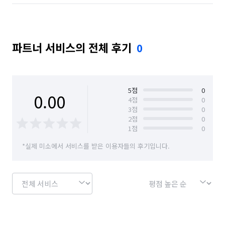
파트너 서비스의 전체 후기
0
5
점
0
0.00
4
점
0
3
점
0
2
점
0
1
점
0
*실제 미소에서 서비스를 받은 이용자들의 후기입니다.