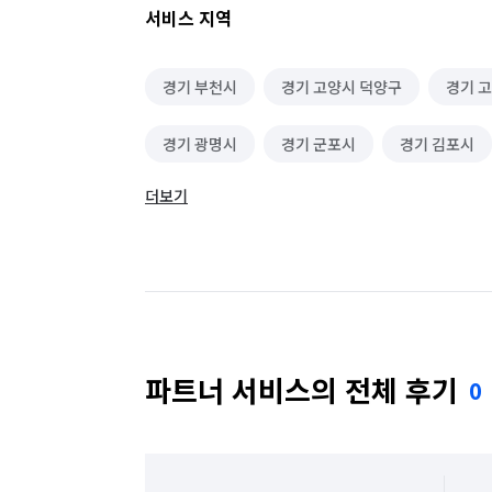
서비스 지역
경기 부천시
경기 고양시 덕양구
경기 
경기 광명시
경기 군포시
경기 김포시
더보기
경기 성남시 수정구
경기 성남시 중원구
경기 파주시
서울 강남구
서울 강동구
서울 관악구
서울 광진구
서울 구로구
서울 도봉구
서울 동대문구
서울 동작구
파트너 서비스의 전체 후기
0
서울 서초구
서울 성동구
서울 성북구
서울 영등포구
서울 용산구
서울 은평구