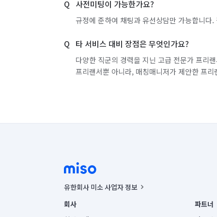
사전미팅이 가능한가요?
규정에 준하여 채팅과 유선상담만 가능합니다. 
타 서비스 대비 장점은 무엇인가요?
다양한 직군의 경력을 지닌 고급 전문가 프리랜
프리랜서뿐 아니라, 매칭매니저가 제안한 프리
유한회사 미소 사업자 정보
사업자등록번호 : 291-87-00271 | 인허가번호 : 2016-32201
회사
파트너
통신판매신고번호 : 2024-서울종로-1400(공정거래위원회 정