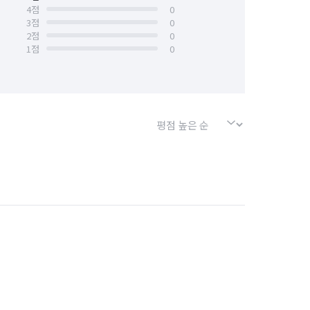
4
점
0
3
점
0
인천 연수구
인천 중구
2
점
0
1
점
0
경기 부천시 오정구