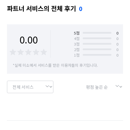
파트너 서비스의 전체 후기
0
5
점
0
0.00
4
점
0
3
점
0
2
점
0
1
점
0
*실제 미소에서 서비스를 받은 이용자들의 후기입니다.