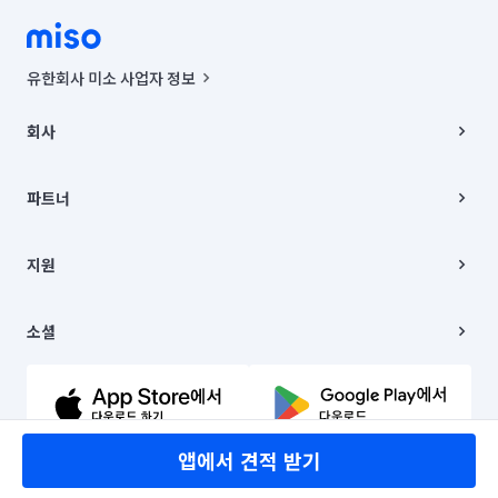
유한회사 미소 사업자 정보
사업자등록번호 : 291-87-00271 | 인허가번호 : 2016-3220163-14-5-
00019 |
회사
통신판매신고번호 : 2024-서울종로-1400(공정거래위원회 정보) |
대표이사 : CHING VICTOR COLUMBIA RHEE
회사소개
주소 | 본사: 서울특별시 종로구 율곡로 6(중학동, 트윈트리빌딩) B동 5층
채용
파트너
컨택센터 : 서울특별시 종로구 수송동 율곡로 24, 7층, 8층 미소
블로그
유한회사 미소는 통신판매중개자이며, 통신판매의 당사자가 아닙니다.
파트너 지원
상품, 상품정보, 거래에 관한 의무와 책임은 거래당사자에게 있습니다.
이사
지원
언론 보도 관련 문의:
contact@getmiso.com
이사 청소/입주 청소
대표번호: 1577-8808
고객센터
© 유한회사 미소. Miso, Inc. All Rights Reserved.
이용약관
소셜
개인정보처리방침
파트너 위치정보 이용약관
링크드인
문의하기
유튜브
앱에서 견적 받기