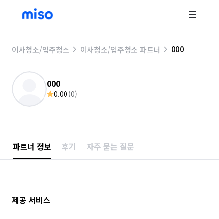
000
이사청소/입주청소
이사청소/입주청소 파트너
000
0.00
(
0
)
파트너 정보
후기
자주 묻는 질문
제공 서비스