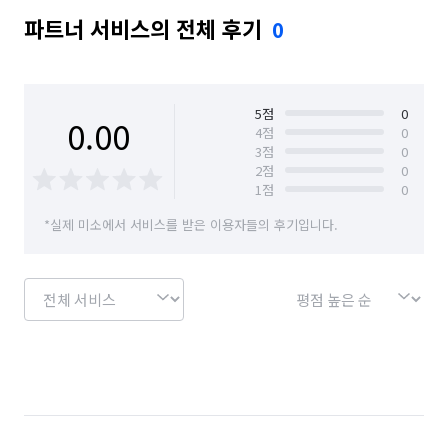
파트너 서비스의 전체 후기
0
5
점
0
0.00
4
점
0
3
점
0
2
점
0
1
점
0
*실제 미소에서 서비스를 받은 이용자들의 후기입니다.