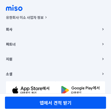
유한회사 미소 사업자 정보
사업자등록번호 : 291-87-00271 | 인허가번호 : 2016-3220163-14-5-
00019 |
회사
통신판매신고번호 : 2024-서울종로-1400(공정거래위원회 정보) |
대표이사 : CHING VICTOR COLUMBIA RHEE
회사소개
주소 | 본사: 서울특별시 종로구 율곡로 6(중학동, 트윈트리빌딩) B동 5층
채용
파트너
컨택센터 : 서울특별시 종로구 수송동 율곡로 24, 7층, 8층 미소
블로그
유한회사 미소는 통신판매중개자이며, 통신판매의 당사자가 아닙니다.
파트너 지원
상품, 상품정보, 거래에 관한 의무와 책임은 거래당사자에게 있습니다.
이사
지원
언론 보도 관련 문의:
contact@getmiso.com
이사 청소/입주 청소
대표번호: 1577-8808
고객센터
© 유한회사 미소. Miso, Inc. All Rights Reserved.
이용약관
소셜
개인정보처리방침
파트너 위치정보 이용약관
링크드인
문의하기
유튜브
앱에서 견적 받기