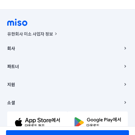
유한회사 미소 사업자 정보
사업자등록번호 : 291-87-00271 | 인허가번호 : 2016-3220163-14-5-
00019 |
회사
통신판매신고번호 : 2024-서울종로-1400(공정거래위원회 정보) |
대표이사 : CHING VICTOR COLUMBIA RHEE
회사소개
주소 | 본사: 서울특별시 종로구 율곡로 6(중학동, 트윈트리빌딩) B동 5층
채용
파트너
컨택센터 : 서울특별시 종로구 수송동 율곡로 24, 7층, 8층 미소
블로그
유한회사 미소는 통신판매중개자이며, 통신판매의 당사자가 아닙니다.
파트너 지원
상품, 상품정보, 거래에 관한 의무와 책임은 거래당사자에게 있습니다.
이사
지원
언론 보도 관련 문의:
contact@getmiso.com
이사 청소/입주 청소
대표번호: 1577-8808
고객센터
© 유한회사 미소. Miso, Inc. All Rights Reserved.
이용약관
소셜
개인정보처리방침
파트너 위치정보 이용약관
링크드인
문의하기
유튜브