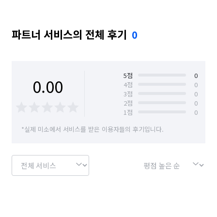
파트너 서비스의 전체 후기
0
5
점
0
0.00
4
점
0
3
점
0
2
점
0
1
점
0
*실제 미소에서 서비스를 받은 이용자들의 후기입니다.