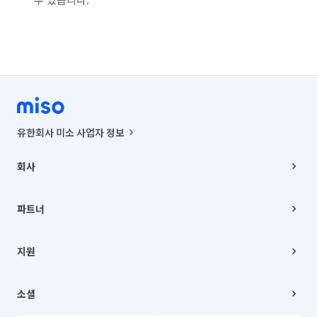
유한회사 미소 사업자 정보
사업자등록번호 : 291-87-00271 | 인허가번호 : 2016-3220163-14-5-
00019 |
회사
통신판매신고번호 : 2024-서울종로-1400(공정거래위원회 정보) |
대표이사 : CHING VICTOR COLUMBIA RHEE
회사소개
주소 | 본사: 서울특별시 종로구 율곡로 6(중학동, 트윈트리빌딩) B동 5층
채용
파트너
컨택센터 : 서울특별시 종로구 수송동 율곡로 24, 7층, 8층 미소
블로그
유한회사 미소는 통신판매중개자이며, 통신판매의 당사자가 아닙니다.
파트너 지원
상품, 상품정보, 거래에 관한 의무와 책임은 거래당사자에게 있습니다.
이사
지원
언론 보도 관련 문의:
contact@getmiso.com
이사 청소/입주 청소
대표번호: 1577-8808
고객센터
© 유한회사 미소. Miso, Inc. All Rights Reserved.
이용약관
소셜
개인정보처리방침