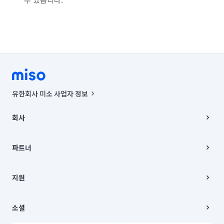
유한회사 미소 사업자 정보
사업자등록번호 : 291-87-00271 | 인허가번호 : 2016-3220163-14-5-
00019 |
회사
통신판매신고번호 : 2024-서울종로-1400(공정거래위원회 정보) |
대표이사 : CHING VICTOR COLUMBIA RHEE
회사소개
주소 | 본사: 서울특별시 종로구 율곡로 6(중학동, 트윈트리빌딩) B동 5층
채용
파트너
컨택센터 : 서울특별시 종로구 수송동 율곡로 24, 7층, 8층 미소
블로그
유한회사 미소는 통신판매중개자이며, 통신판매의 당사자가 아닙니다.
파트너 지원
상품, 상품정보, 거래에 관한 의무와 책임은 거래당사자에게 있습니다.
이사
지원
언론 보도 관련 문의:
contact@getmiso.com
이사 청소/입주 청소
대표번호: 1577-8808
고객센터
© 유한회사 미소. Miso, Inc. All Rights Reserved.
이용약관
소셜
개인정보처리방침