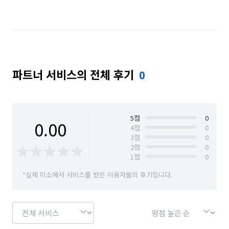
경남 함안군
경남 함양군
경남 합천군
파트너 서비스의 전체 후기
0
5
점
0
0.00
4
점
0
3
점
0
2
점
0
1
점
0
*실제 미소에서 서비스를 받은 이용자들의 후기입니다.