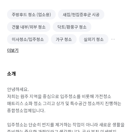
주방후드 청소 (업소용)
새집/헌집증후군 시공
건물 내부/외부 청소
닥트/환풍구 청소
이사청소/입주청소
가구 청소
실외기 청소
더보기
소파 청소
바닥 청소 (왁스 코팅)
냉장고 청소 (업소용)
실내 소독
폐기물 처리
소개
악취 제거
해충방역
곰팡이 제거
카페트 청소
안녕하세요.

저희는 원주 지역을 중심으로 입주청소를 비롯해 가전청소 
매트리스 소파 청소 그리고 상가 및 특수공간 청소까지 진행하는 
종합청소업체입니다.

입주청소는 단순히 먼지를 제거하는 작업이 아니라 새로운 생활을 
준비하는 중요한 과정이라고 생각합니다. 공사 분진 미세먼지 