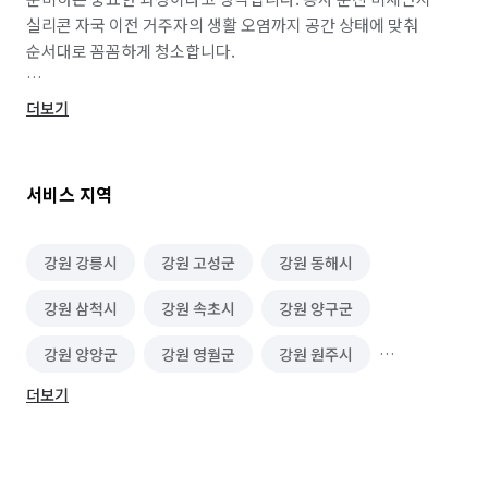
실리콘 자국 이전 거주자의 생활 오염까지 공간 상태에 맞춰 
순서대로 꼼꼼하게 청소합니다.

가정집 청소뿐만 아니라 에어컨 세탁기 냉장고 등 가전제품 
더보기
청소와 매트리스 소파 위생 케어도 함께 진행하고 있습니다. 고온 
스팀과 전용 장비를 사용해 눈에 보이지 않는 오염까지 관리하며 
아이나 반려동물이 사용하는 공간도 안심할 수 있도록 
서비스 지역
작업합니다.

또한 상가 사무실 공장 식당 학원 병원 등 업종별 특성에 맞춘 
강원 강릉시
강원 고성군
강원 동해시
상가청소도 가능합니다. 오픈 전 청소 이전 후 청소 정기청소 등 
강원 삼척시
강원 속초시
강원 양구군
상황에 맞게 상담 후 진행해 드립니다.

강원 양양군
강원 영월군
강원 원주시
원주 지역 직접 운영으로 외주 없이 숙련된 작업자가 현장을 
책임지고 있으며 작업 전후 설명과 추가 비용 사전 안내를 
더보기
강원 인제군
강원 정선군
강원 철원군
원칙으로 합니다.

강원 춘천시
강원 태백시
강원 평창군
입주청소 가전청소 매트리스 상가청소까지 한 번에 맡기고 