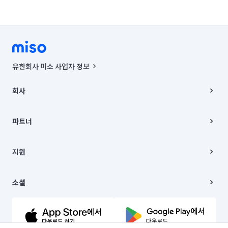
유한회사 미소 사업자 정보
사업자등록번호 : 291-87-00271 | 인허가번호 : 2016-3220163-14-5-
00019 |
회사
통신판매신고번호 : 2024-서울종로-1400(공정거래위원회 정보) |
대표이사 : CHING VICTOR COLUMBIA RHEE
회사소개
주소 | 본사: 서울특별시 종로구 율곡로 6(중학동, 트윈트리빌딩) B동 5층
채용
파트너
컨택센터 : 서울특별시 종로구 수송동 율곡로 24, 7층, 8층 미소
블로그
유한회사 미소는 통신판매중개자이며, 통신판매의 당사자가 아닙니다.
파트너 지원
상품, 상품정보, 거래에 관한 의무와 책임은 거래당사자에게 있습니다.
이사
지원
언론 보도 관련 문의:
contact@getmiso.com
이사 청소/입주 청소
대표번호: 1577-8808
고객센터
© 유한회사 미소. Miso, Inc. All Rights Reserved.
이용약관
소셜
개인정보처리방침
파트너 위치정보 이용약관
링크드인
문의하기
유튜브