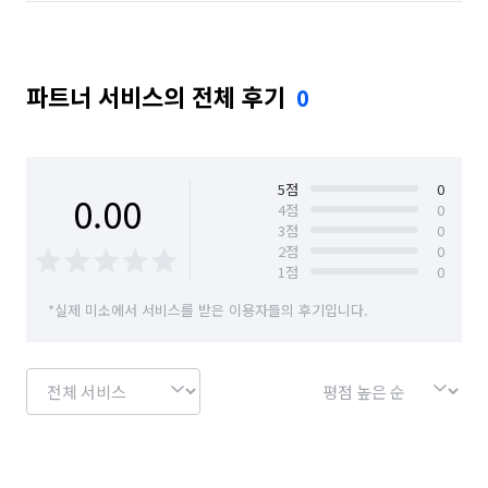
강원 홍천군
강원 화천군
강원 횡성군
싶으시다면 편하게 문의 주세요. 정직한 상담과 꼼꼼한 작업으로 
보답하겠습니다.
경기 가평군
경기 과천시
경기 광주시
파트너 서비스의 전체 후기
0
경기 성남시 수정구
경기 양평군
경기 여주시
경기 의왕시
경기 이천시
경기 평택시
경기 하남시
충북 괴산군
충북 단양군
5
점
0
0.00
4
점
0
3
점
0
충북 보은군
충북 영동군
충북 옥천군
2
점
0
1
점
0
충북 음성군
충북 제천시
충북 증평군
*실제 미소에서 서비스를 받은 이용자들의 후기입니다.
충북 진천군
충북 청주시 상당구
충북 청주시 서원구
충북 청주시 청원구
충북 청주시 흥덕구
충북 충주시