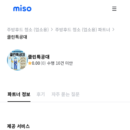
주방후드 청소 (업소용)
주방후드 청소 (업소용) 파트너
클린특공대
클린특공대
0.00
(
0
)
수행 10건 미만
파트너 정보
후기
자주 묻는 질문
제공 서비스