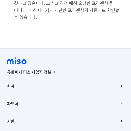
갖추고 있습니다. 그리고 직접 매칭 요청한 프리랜서뿐
아니라, 매칭매니저가 제안한 프리랜서의 지원서도 확인할
수 있습니다.
유한회사 미소 사업자 정보
사업자등록번호 : 291-87-00271 | 인허가번호 : 2016-3220163-14-5-
00019 |
회사
통신판매신고번호 : 2024-서울종로-1400(공정거래위원회 정보) |
대표이사 : CHING VICTOR COLUMBIA RHEE
회사소개
주소 | 본사: 서울특별시 종로구 율곡로 6(중학동, 트윈트리빌딩) B동 5층
채용
파트너
컨택센터 : 서울특별시 종로구 수송동 율곡로 24, 7층, 8층 미소
블로그
유한회사 미소는 통신판매중개자이며, 통신판매의 당사자가 아닙니다.
파트너 지원
상품, 상품정보, 거래에 관한 의무와 책임은 거래당사자에게 있습니다.
이사
지원
언론 보도 관련 문의:
contact@getmiso.com
이사 청소/입주 청소
대표번호: 1577-8808