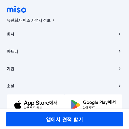
유한회사 미소 사업자 정보
사업자등록번호 : 291-87-00271 | 인허가번호 : 2016-3220163-14-5-
00019 |
회사
통신판매신고번호 : 2024-서울종로-1400(공정거래위원회 정보) |
대표이사 : CHING VICTOR COLUMBIA RHEE
회사소개
주소 | 본사: 서울특별시 종로구 율곡로 6(중학동, 트윈트리빌딩) B동 5층
채용
파트너
컨택센터 : 서울특별시 종로구 수송동 율곡로 24, 7층, 8층 미소
블로그
유한회사 미소는 통신판매중개자이며, 통신판매의 당사자가 아닙니다.
파트너 지원
상품, 상품정보, 거래에 관한 의무와 책임은 거래당사자에게 있습니다.
이사
지원
언론 보도 관련 문의:
contact@getmiso.com
이사 청소/입주 청소
대표번호: 1577-8808
고객센터
© 유한회사 미소. Miso, Inc. All Rights Reserved.
이용약관
소셜
개인정보처리방침
파트너 위치정보 이용약관
링크드인
문의하기
유튜브
앱에서 견적 받기