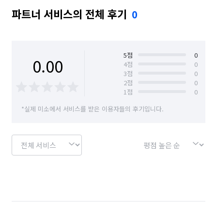
파트너 서비스의 전체 후기
0
5
점
0
0.00
4
점
0
3
점
0
2
점
0
1
점
0
*실제 미소에서 서비스를 받은 이용자들의 후기입니다.