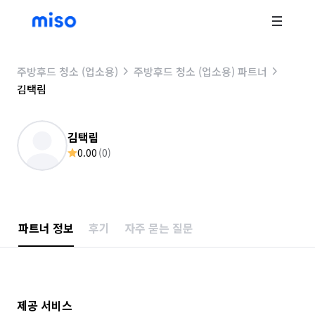
주방후드 청소 (업소용)
주방후드 청소 (업소용) 파트너
김택림
김택림
0.00
(
0
)
파트너 정보
후기
자주 묻는 질문
제공 서비스