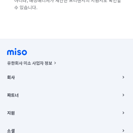
아니라, 매칭매니저가 제안한 프리랜서의 지원서도 확인할
수 있습니다.
유한회사 미소 사업자 정보
사업자등록번호 : 291-87-00271 | 인허가번호 : 2016-3220163-14-5-
00019 |
회사
통신판매신고번호 : 2024-서울종로-1400(공정거래위원회 정보) |
대표이사 : CHING VICTOR COLUMBIA RHEE
회사소개
주소 | 본사: 서울특별시 종로구 율곡로 6(중학동, 트윈트리빌딩) B동 5층
채용
파트너
컨택센터 : 서울특별시 종로구 수송동 율곡로 24, 7층, 8층 미소
블로그
유한회사 미소는 통신판매중개자이며, 통신판매의 당사자가 아닙니다.
파트너 지원
상품, 상품정보, 거래에 관한 의무와 책임은 거래당사자에게 있습니다.
이사
지원
언론 보도 관련 문의:
contact@getmiso.com
이사 청소/입주 청소
대표번호: 1577-8808
고객센터
© 유한회사 미소. Miso, Inc. All Rights Reserved.
이용약관
소셜