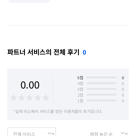
단기 생산·기능·노무 알바
품질검사·관리 알바
기계정비·수리·설치·A/S 알바
상하차·소화물분류 알바
포장·조립 알바
제조·가공 알바
입출고·창고관리 알바
전기·가스공사 알바
파트너 서비스의 전체 후기
0
냉장고 청소 (업소용)
일반주점·호프 알바
5
점
0
0.00
4
점
0
3
점
0
2
점
0
1
점
0
*실제 미소에서 서비스를 받은 이용자들의 후기입니다.