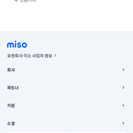
유한회사 미소 사업자 정보
사업자등록번호 : 291-87-00271 | 인허가번호 : 2016-3220163-14-5-
00019 |
회사
통신판매신고번호 : 2024-서울종로-1400(공정거래위원회 정보) |
대표이사 : CHING VICTOR COLUMBIA RHEE
회사소개
주소 | 본사: 서울특별시 종로구 율곡로 6(중학동, 트윈트리빌딩) B동 5층
채용
파트너
컨택센터 : 서울특별시 종로구 수송동 율곡로 24, 7층, 8층 미소
블로그
유한회사 미소는 통신판매중개자이며, 통신판매의 당사자가 아닙니다.
파트너 지원
상품, 상품정보, 거래에 관한 의무와 책임은 거래당사자에게 있습니다.
이사
지원
언론 보도 관련 문의:
contact@getmiso.com
이사 청소/입주 청소
대표번호: 1577-8808
고객센터
© 유한회사 미소. Miso, Inc. All Rights Reserved.
이용약관
소셜
개인정보처리방침