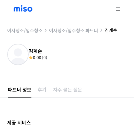
김계순
이사청소/입주청소
이사청소/입주청소 파트너
김계순
0.00
(
0
)
파트너 정보
후기
자주 묻는 질문
제공 서비스