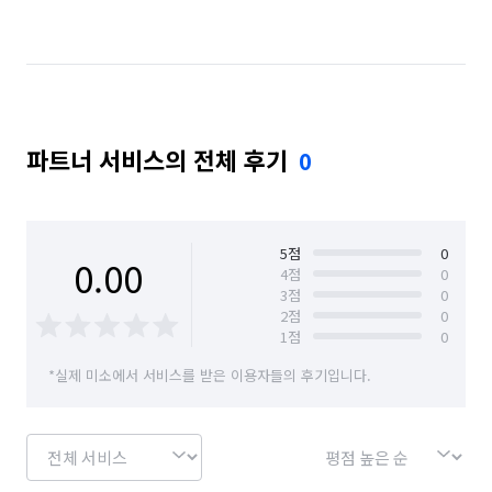
서울 마포구
서울 서대문구
서울 서초구
서울 성동구
서울 성북구
서울 송파구
서울 양천구
서울 영등포구
서울 용산구
파트너 서비스의 전체 후기
0
서울 은평구
서울 종로구
서울 중구
서울 중랑구
5
점
0
0.00
4
점
0
3
점
0
2
점
0
1
점
0
*실제 미소에서 서비스를 받은 이용자들의 후기입니다.