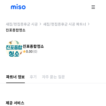
새집/헌집증후군 시공
새집/헌집증후군 시공 파트너
진포종합청소
진포종합청소
0.00
(
0
)
파트너 정보
후기
자주 묻는 질문
제공 서비스