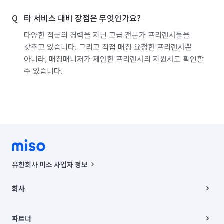
타 서비스 대비 장점은 무엇인가요?
다양한 직군의 경력을 지닌 고급 전문가 프리랜서풀을
갖추고 있습니다. 그리고 직접 매칭 요청한 프리랜서뿐
아니라, 매칭매니저가 제안한 프리랜서의 지원서도 확인할
수 있습니다.
유한회사 미소 사업자 정보
사업자등록번호 : 291-87-00271 | 인허가번호 : 2016-3220163-14-5-
00019 |
회사
통신판매신고번호 : 2024-서울종로-1400(공정거래위원회 정보) |
대표이사 : CHING VICTOR COLUMBIA RHEE
회사소개
주소 | 본사: 서울특별시 종로구 율곡로 6(중학동, 트윈트리빌딩) B동 5층
채용
파트너