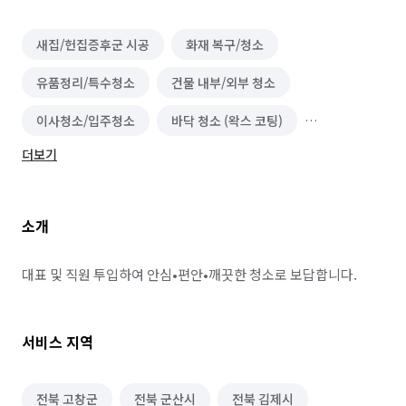
새집/헌집증후군 시공
화재 복구/청소
유품정리/특수청소
건물 내부/외부 청소
이사청소/입주청소
바닥 청소 (왁스 코팅)
더보기
건물 관리(종합/시설/행정/경비)
하수구 청소
실내 소독
정리수납 전문가
악취 제거
소개
해충방역
철거
곰팡이 제거
배관 청소
대표 및 직원 투입하여 안심•편안•깨끗한 청소로 보답합니다. 
서비스 지역
전북 고창군
전북 군산시
전북 김제시