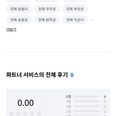
전북 남원시
전북 무주군
전북 부안군
전북 순창군
전북 완주군
전북 익산시
더보기
전북 임실군
전북 장수군
전북 전주시 덕진구
전북 전주시 완산구
전북 정읍시
전북 진안군
파트너 서비스의 전체 후기
0
5
점
0
0.00
4
점
0
3
점
0
2
점
0