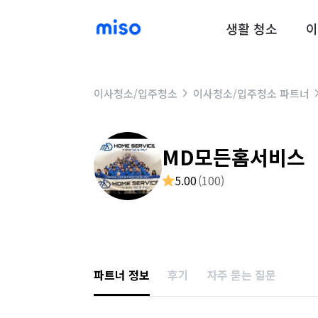
생활 청소
이
이사청소/입주청소
이사청소/입주청소 파트너
MD모든홈서비스
5.00
(
100
)
파트너 정보
후기
자주 묻는 질문