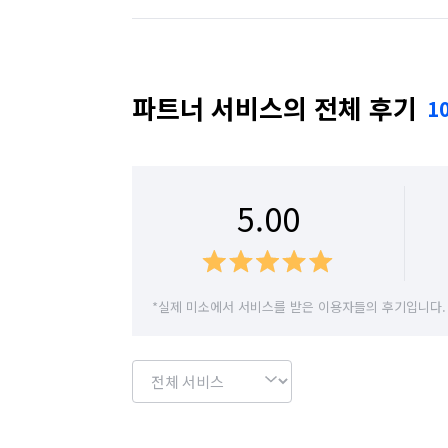
✅️화장실 모든 곳 청소 진행합니다! 

✅️불만족시 무상A/S 방문으로 완벽한 사후
경기 수원시 권선구
경기 수원시 영통구
✅️서비스로 💖피톤치드/수전코팅/고온살균
경기 시흥시
경기 안산시 단원구
경기 
파트너 서비스의 전체 후기
1
🕗작업소요시간🕗

🧹원룸/투룸       3시간 소요 

경기 안양시 동안구
경기 안양시 만안구
🧹20평이상       3~4시간 소요 

경기 여주시
경기 연천군
경기 오산시
🧹30평이상       3~4시간 소요  

5.00
🧹40평이상       4~5시간 소요  

경기 용인시 수지구
경기 용인시 처인구
🔹모든 작업은 부족하지 않은 인원으로 깔끔
경기 이천시
경기 파주시
경기 평택시
*실제 미소에서 서비스를 받은 이용자들의 후기입니다.
🔹내집처럼 꼼꼼하고 책임감있게 고객님께
보답하겠습니다! 

경기 화성시
서울 강남구
서울 강동구
🔹궁금하신사항이나 예약문의는 문자나 전
서울 관악구
서울 광진구
서울 구로구
📌입주청소,이사청소,거주청소,상가청소,