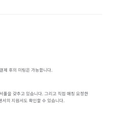
기물수거,하수구막힘 등 모든 작업 
서울 마포구
서울 서대문구
서울 송파구
서울 양천구
서울 종로구
서울 중구
 진행되었는지 모르겠는 청소 참 답답하셨죠? 

인천 남구
인천 남동구
인천 동구
로 청소 후 공간의 최고의 만족감을 
인천 옹진군
인천 중구
결제 후의 미팅은 가능합니다.
/ 

경기 부천시 오정구
경기 화성시 동탄구
경기 화성시 병점구
서풀을 갖추고 있습니다. 그리고 직접 매칭 요청한
살균소독
랜서의 지원서도 확인할 수 있습니다.