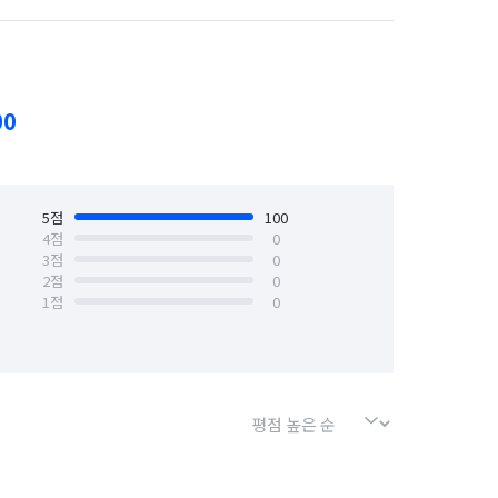
처리 약속드리겠습니다! 

경기 수원시 장안구
경기 수원시 팔달구
소독💖 까지 꼼꼼하게 진행해드리고 있습니다!

안산시 상록구
경기 안성시
00
경기 양주시
경기 양평군
경기 용인시 기흥구
5
점
100
4
점
0
3
점
0
경기 의왕시
경기 의정부시
2
점
0
1
점
0
한 청소를 약속 드립니다. 

경기 포천시
경기 하남시
서 만족할때까지 최고의 청소로 
서울 강북구
서울 강서구
화주시면 24시 친절한 상담 도와드리겠습니다.

서울 금천구
서울 노원구
사무실청소,공장청소,특수/기타청소
