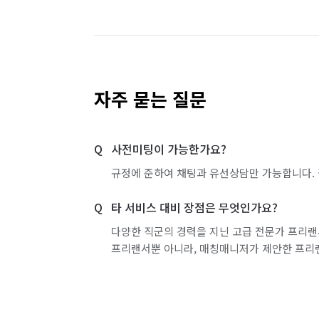
줄눈시공,나노코팅,탄성코트,새집증후군,폐
서울 도봉구
서울 동대문구
서울 동작구
가능합니다!

(모든 분야별 전문가 본사자체보유)

서울 서초구
서울 성동구
서울 성북구
서울 영등포구
서울 용산구
서울 은평구
📌어떻게 나올지 모르는 청소비용과 제대로
자주 묻는 질문
이제는 모든청소를 믿고 맡겨주십시오!! 

서울 중랑구
인천 강화군
인천 계양구
인체에 무해한 약품과 최신 기계식 청소도구
높여드리겠습니다. 

사전미팅이 가능한가요?
인천 부평구
인천 서구
인천 연수구
규정에 준하여 채팅과 유선상담만 가능합니다. 
🌐홈페이지 : https://www.mdclean.co.kr
경기 부천시 소사구
경기 부천시 원미구
타 서비스 대비 장점은 무엇인가요?
✅️리뷰이벤트✅️

경기 화성시 효행구
경기 화성시 만세구
다양한 직군의 경력을 지닌 고급 전문가 프리랜
고급디퓨저2종,피톤치드/수전코팅/고온
프리랜서뿐 아니라, 매칭매니저가 제안한 프리