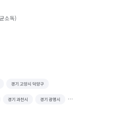
균소독)

처리 약속드리겠습니다! 

틀 및 내창 부터 깔끔하게 진행되시고 집안 전체 
경기 고양시 덕양구
기 탈거, 주방후드, 천장몰딩, 전등커버 (바닥, 
경기 과천시
경기 광명시
까지 모든 곳 진행합니다 

니다! 

경기 김포시
경기 남양주시
합니다! 

 성남시 수정구
경기 성남시 중원구