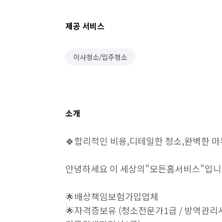
제공 서비스
이사청소/입주청소
소개
🍀합리적인 비용,디테일한 청소,완벽한 마무
안녕하세요 이 세상의"모든홈서비스"입니다
🌟배상책임보험가입업체 

🌟자격증보유 (청소전문가1급 / 방역관리사