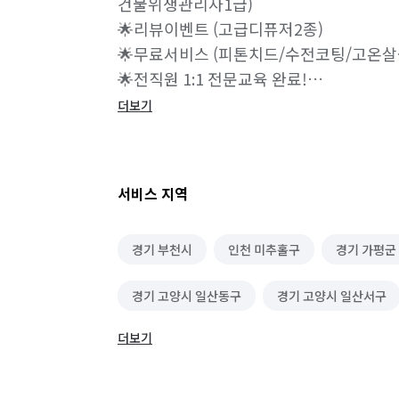
건물위생관리사1급)

🌟리뷰이벤트 (고급디퓨저2종)

🌟무료서비스 (피톤치드/수전코팅/고온살
🌟전직원 1:1 전문교육 완료!

🌟인체에 무해한 친환경세제사용!

더보기
🌟무조건 고객 현장검수후 잔금지불!

🌟불만족시 무상A/S 방문으로 완벽한 사후
서비스 지역
🌟청소 진행 방식🌟

✅️외벽과 바깥 창문을 제외한 내부 장소 창
경기 부천시
인천 미추홀구
경기 가평군
청소합니다! 

✅️눈에 안보이시는 곳 배수구, 수전류, 환풍
경기 고양시 일산동구
경기 고양시 일산서구
거울장, 신발장, 문틀, 서랍장, 콘센트)등 
✅️탈거 가능한 부분 모두 탈거 후 청소 진행합
더보기
경기 광주시
경기 구리시
경기 군포시
✅️천장 벽면 모두 먼지 제거 작업합니다! 

✅️주방 전체 청소 및 후드 기름떼 제거 작업 
경기 동두천시
경기 성남시 분당구
경기