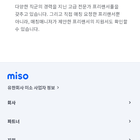
다양한 직군의 경력을 지닌 고급 전문가 프리랜서풀을
갖추고 있습니다. 그리고 직접 매칭 요청한 프리랜서뿐
아니라, 매칭매니저가 제안한 프리랜서의 지원서도 확인할
수 있습니다.
유한회사 미소 사업자 정보
사업자등록번호 : 291-87-00271 | 인허가번호 : 2016-3220163-14-5-
00019 |
회사
통신판매신고번호 : 2024-서울종로-1400(공정거래위원회 정보) |
대표이사 : CHING VICTOR COLUMBIA RHEE
회사소개
주소 | 본사: 서울특별시 종로구 율곡로 6(중학동, 트윈트리빌딩) B동 5층
채용
파트너
컨택센터 : 서울특별시 종로구 수송동 율곡로 24, 7층, 8층 미소
블로그
유한회사 미소는 통신판매중개자이며, 통신판매의 당사자가 아닙니다.
파트너 지원
상품, 상품정보, 거래에 관한 의무와 책임은 거래당사자에게 있습니다.