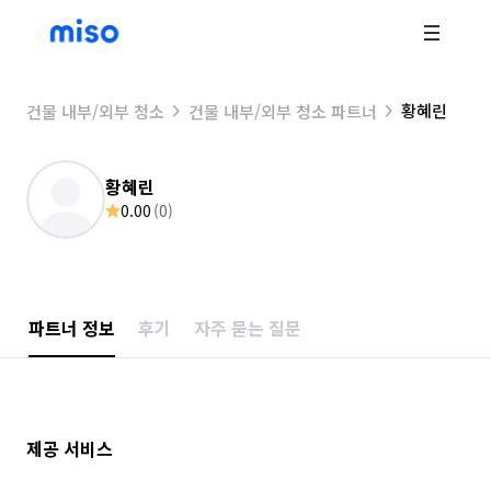
황혜린
건물 내부/외부 청소
건물 내부/외부 청소 파트너
황혜린
0.00
(
0
)
파트너 정보
후기
자주 묻는 질문
제공 서비스