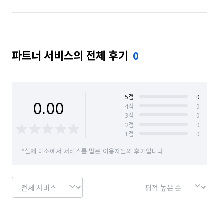
파트너 서비스의 전체 후기
0
5
점
0
0.00
4
점
0
3
점
0
2
점
0
1
점
0
*실제 미소에서 서비스를 받은 이용자들의 후기입니다.