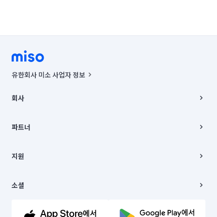
유한회사 미소 사업자 정보
사업자등록번호 : 291-87-00271 | 인허가번호 : 2016-3220163-14-5-
00019 |
회사
통신판매신고번호 : 2024-서울종로-1400(공정거래위원회 정보) |
대표이사 : CHING VICTOR COLUMBIA RHEE
회사소개
주소 | 본사: 서울특별시 종로구 율곡로 6(중학동, 트윈트리빌딩) B동 5층
채용
파트너
컨택센터 : 서울특별시 종로구 수송동 율곡로 24, 7층, 8층 미소
블로그
유한회사 미소는 통신판매중개자이며, 통신판매의 당사자가 아닙니다.
파트너 지원
상품, 상품정보, 거래에 관한 의무와 책임은 거래당사자에게 있습니다.
이사
지원
언론 보도 관련 문의:
contact@getmiso.com
이사 청소/입주 청소
대표번호: 1577-8808
고객센터
© 유한회사 미소. Miso, Inc. All Rights Reserved.
이용약관
소셜
개인정보처리방침
파트너 위치정보 이용약관
링크드인
문의하기
유튜브