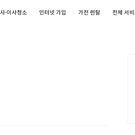
사·이사청소
인터넷 가입
가전 렌탈
전체 서비