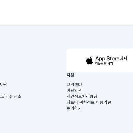
63-14-5-00019 |
지원
보) |
지원
고객센터
빌딩) B동 5층
이용약관
 미소
소/입주 청소
개인정보처리방침
 아닙니다.
파트너 위치정보 이용약관
게 있습니다.
문의하기