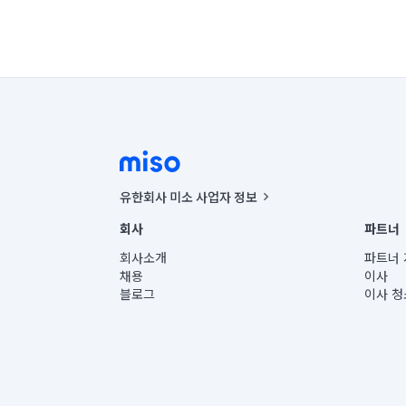
유한회사 미소 사업자 정보
사업자등록번호 : 291-87-00271 | 인허가번호 : 2016-32201
회사
파트너
통신판매신고번호 : 2024-서울종로-1400(공정거래위원회 정
대표이사 : CHING VICTOR COLUMBIA RHEE
회사소개
파트너 
주소 | 본사: 서울특별시 종로구 율곡로 6(중학동, 트윈트리
채용
이사
컨택센터 : 서울특별시 종로구 수송동 율곡로 24, 7층, 8층
블로그
이사 청
유한회사 미소는 통신판매중개자이며, 통신판매의 당사자가
상품, 상품정보, 거래에 관한 의무와 책임은 거래당사자에
언론 보도 관련 문의:
contact@getmiso.com
대표번호: 1577-8808
© 유한회사 미소. Miso, Inc. All Rights Reserved.