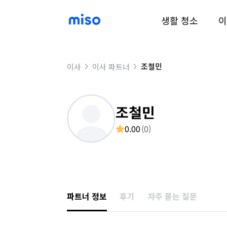
생활 청소
이
조철민
이사
이사 파트너
조철민
0.00
(
0
)
파트너 정보
후기
자주 묻는 질문