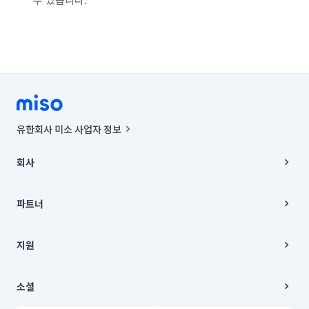
유한회사 미소 사업자 정보
사업자등록번호 : 291-87-00271 | 인허가번호 : 2016-3220163-14-5-
00019 |
회사
통신판매신고번호 : 2024-서울종로-1400(공정거래위원회 정보) |
대표이사 : CHING VICTOR COLUMBIA RHEE
회사소개
주소 | 본사: 서울특별시 종로구 율곡로 6(중학동, 트윈트리빌딩) B동 5층
채용
파트너
컨택센터 : 서울특별시 종로구 수송동 율곡로 24, 7층, 8층 미소
블로그
유한회사 미소는 통신판매중개자이며, 통신판매의 당사자가 아닙니다.
파트너 지원
상품, 상품정보, 거래에 관한 의무와 책임은 거래당사자에게 있습니다.
이사
지원
언론 보도 관련 문의:
contact@getmiso.com
이사 청소/입주 청소
대표번호: 1577-8808
고객센터
© 유한회사 미소. Miso, Inc. All Rights Reserved.
이용약관
소셜
개인정보처리방침