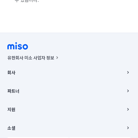
유한회사 미소 사업자 정보
사업자등록번호 : 291-87-00271 | 인허가번호 : 2016-3220163-14-5-
00019 |
회사
통신판매신고번호 : 2024-서울종로-1400(공정거래위원회 정보) |
대표이사 : CHING VICTOR COLUMBIA RHEE
회사소개
주소 | 본사: 서울특별시 종로구 율곡로 6(중학동, 트윈트리빌딩) B동 5층
채용
파트너
컨택센터 : 서울특별시 종로구 수송동 율곡로 24, 7층, 8층 미소
블로그
유한회사 미소는 통신판매중개자이며, 통신판매의 당사자가 아닙니다.
파트너 지원
상품, 상품정보, 거래에 관한 의무와 책임은 거래당사자에게 있습니다.
이사
지원
언론 보도 관련 문의:
contact@getmiso.com
이사 청소/입주 청소
대표번호: 1577-8808
고객센터
© 유한회사 미소. Miso, Inc. All Rights Reserved.
이용약관
소셜
개인정보처리방침