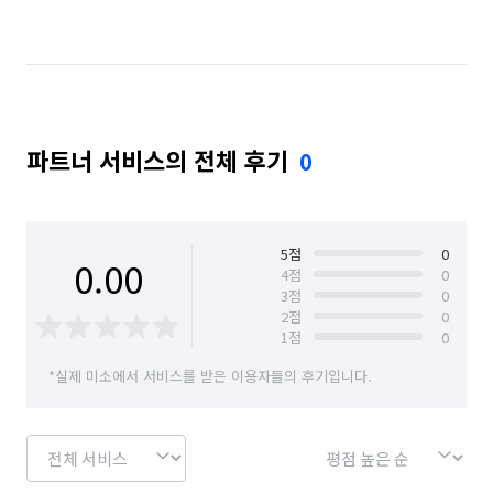
서울 마포구
서울 서대문구
서울 서초구
서울 성동구
서울 성북구
서울 송파구
서울 양천구
서울 영등포구
서울 용산구
파트너 서비스의 전체 후기
0
서울 은평구
서울 종로구
서울 중구
서울 중랑구
5
점
0
0.00
4
점
0
3
점
0
2
점
0
1
점
0
*실제 미소에서 서비스를 받은 이용자들의 후기입니다.