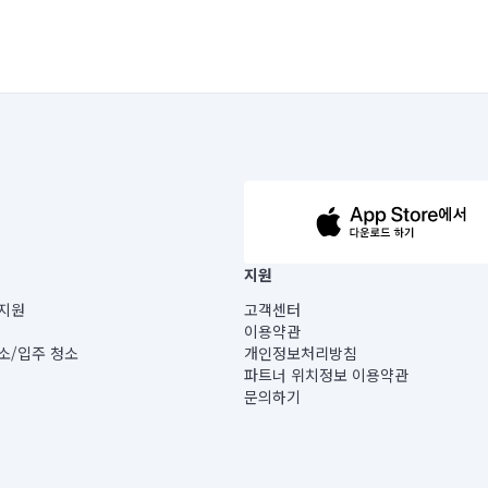
63-14-5-00019 |
지원
보) |
지원
고객센터
빌딩) B동 5층
이용약관
 미소
소/입주 청소
개인정보처리방침
 아닙니다.
파트너 위치정보 이용약관
게 있습니다.
문의하기