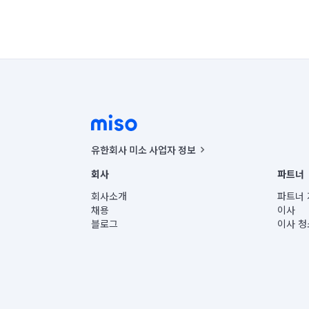
유한회사 미소 사업자 정보
사업자등록번호 : 291-87-00271 | 인허가번호 : 2016-32201
회사
파트너
통신판매신고번호 : 2024-서울종로-1400(공정거래위원회 정
대표이사 : CHING VICTOR COLUMBIA RHEE
회사소개
파트너 
주소 | 본사: 서울특별시 종로구 율곡로 6(중학동, 트윈트리
채용
이사
컨택센터 : 서울특별시 종로구 수송동 율곡로 24, 7층, 8층
블로그
이사 청
유한회사 미소는 통신판매중개자이며, 통신판매의 당사자가
상품, 상품정보, 거래에 관한 의무와 책임은 거래당사자에
언론 보도 관련 문의:
contact@getmiso.com
대표번호: 1577-8808
© 유한회사 미소. Miso, Inc. All Rights Reserved.