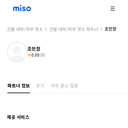
조민창
건물 내부/외부 청소
건물 내부/외부 청소 파트너
조민창
0.00
(
0
)
파트너 정보
후기
자주 묻는 질문
제공 서비스