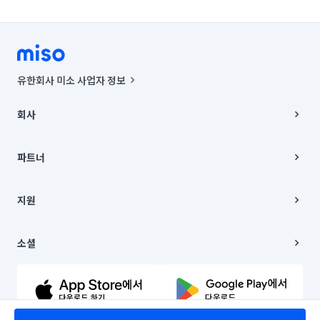
유한회사 미소 사업자 정보
사업자등록번호 : 291-87-00271 | 인허가번호 : 2016-3220163-14-5-
00019 |
회사
통신판매신고번호 : 2024-서울종로-1400(공정거래위원회 정보) |
대표이사 : CHING VICTOR COLUMBIA RHEE
회사소개
주소 | 본사: 서울특별시 종로구 율곡로 6(중학동, 트윈트리빌딩) B동 5층
채용
파트너
컨택센터 : 서울특별시 종로구 수송동 율곡로 24, 7층, 8층 미소
블로그
유한회사 미소는 통신판매중개자이며, 통신판매의 당사자가 아닙니다.
파트너 지원
상품, 상품정보, 거래에 관한 의무와 책임은 거래당사자에게 있습니다.
이사
지원
언론 보도 관련 문의:
contact@getmiso.com
이사 청소/입주 청소
대표번호: 1577-8808
고객센터
© 유한회사 미소. Miso, Inc. All Rights Reserved.
이용약관
소셜
개인정보처리방침
파트너 위치정보 이용약관
링크드인
문의하기
유튜브