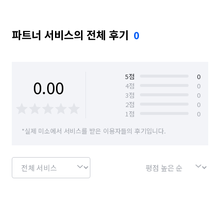
파트너 서비스의 전체 후기
0
5
점
0
0.00
4
점
0
3
점
0
2
점
0
1
점
0
*실제 미소에서 서비스를 받은 이용자들의 후기입니다.