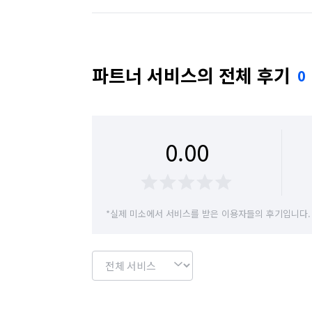
365일 24시간 연중무휴  ☎️ o1o 9666 121
경기 수원시 권선구
경기 수원시 영통구
카드&현금영수증&전자세금발행은 10% 
경기 시흥시
경기 안산시 단원구
경기 
파트너 서비스의 전체 후기
0
경기 안양시 동안구
경기 안양시 만안구
경기 여주시
경기 연천군
경기 오산시
0.00
경기 용인시 수지구
경기 용인시 처인구
경기 이천시
경기 파주시
경기 평택시
*실제 미소에서 서비스를 받은 이용자들의 후기입니다.
경기 화성시
서울 강남구
서울 강동구
서울 관악구
서울 광진구
서울 구로구