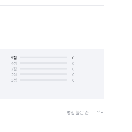
1

경기 수원시 장안구
경기 수원시 팔달구
별도 입니다.
안산시 상록구
경기 안성시
경기 양주시
경기 양평군
경기 용인시 기흥구
5
점
0
4
점
0
3
점
0
경기 의왕시
경기 의정부시
2
점
0
1
점
0
경기 포천시
경기 하남시
서울 강북구
서울 강서구
서울 금천구
서울 노원구