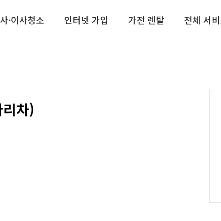
사·이사청소
인터넷 가입
가전 렌탈
전체 서비
다리차)