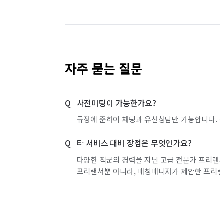
서울 도봉구
서울 동대문구
서울 동작구
서울 서초구
서울 성동구
서울 성북구
서울 영등포구
서울 용산구
서울 은평구
자주 묻는 질문
서울 중랑구
인천 강화군
인천 계양구
사전미팅이 가능한가요?
인천 부평구
인천 서구
인천 연수구
규정에 준하여 채팅과 유선상담만 가능합니다. 
경기 부천시 소사구
경기 부천시 원미구
타 서비스 대비 장점은 무엇인가요?
경기 화성시 효행구
경기 화성시 만세구
다양한 직군의 경력을 지닌 고급 전문가 프리랜
프리랜서뿐 아니라, 매칭매니저가 제안한 프리