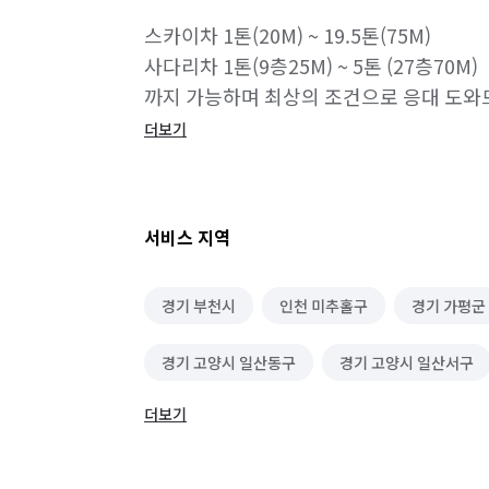
스카이차 1톤(20M) ~ 19.5톤(75M)

사다리차 1톤(9층25M) ~ 5톤 (27층70M)

까지 가능하며 최상의 조건으로 응대 도와
더보기
궁금하신 문의가 있으시거나 정확한 금액
채팅&전화주시면 친절히 답변해드리겠습니
고객님이 신뢰하고 만족할수있도록 최선을 
서비스 지역
*회차시 별도 기름값정도 청구될수있으며 
경기 부천시
인천 미추홀구
경기 가평군
확인부탁드립니다.

경기 고양시 일산동구
경기 고양시 일산서구
#이삿짐 #용달짐 #가전가구이동 #냉장고 
#방수 #코킹 #실리콘 #페인트 #간판 #현수
더보기
경기 광주시
경기 구리시
경기 군포시
다양한 작업 가능합니다!

경기 동두천시
경기 성남시 분당구
경기