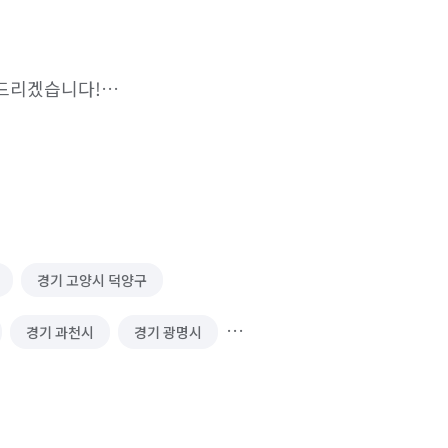
드리겠습니다!

안내가 필요하신경우

다.

다하겠습니다!

꼭 사전에 사다리차,스카이차 되는지 
경기 고양시 덕양구
경기 과천시
경기 광명시
#쇼파 #폐기물 #철거현장

막 #판넬  등등

경기 김포시
경기 남양주시
 성남시 수정구
경기 성남시 중원구