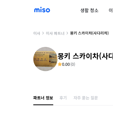
생활 청소
이
몽키 스카이차(사다리차)
이사
이사 파트너
몽키 스카이차(사
0.00
(
0
)
파트너 정보
후기
자주 묻는 질문