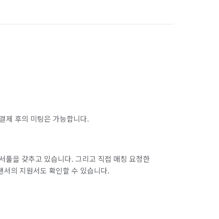
서울 마포구
서울 서대문구
서울 송파구
서울 양천구
서울 종로구
서울 중구
인천 남구
인천 남동구
인천 동구
인천 옹진군
인천 중구
결제 후의 미팅은 가능합니다.
경기 부천시 오정구
경기 화성시 동탄구
경기 화성시 병점구
서풀을 갖추고 있습니다. 그리고 직접 매칭 요청한
랜서의 지원서도 확인할 수 있습니다.