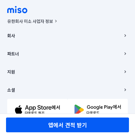
유한회사 미소 사업자 정보
사업자등록번호 : 291-87-00271 | 인허가번호 : 2016-3220163-14-5-
00019 |
회사
통신판매신고번호 : 2024-서울종로-1400(공정거래위원회 정보) |
대표이사 : CHING VICTOR COLUMBIA RHEE
회사소개
주소 | 본사: 서울특별시 종로구 율곡로 6(중학동, 트윈트리빌딩) B동 5층
채용
파트너
컨택센터 : 서울특별시 종로구 수송동 율곡로 24, 7층, 8층 미소
블로그
유한회사 미소는 통신판매중개자이며, 통신판매의 당사자가 아닙니다.
파트너 지원
상품, 상품정보, 거래에 관한 의무와 책임은 거래당사자에게 있습니다.
이사
지원
언론 보도 관련 문의:
contact@getmiso.com
이사 청소/입주 청소
대표번호: 1577-8808
고객센터
© 유한회사 미소. Miso, Inc. All Rights Reserved.
이용약관
소셜
개인정보처리방침
파트너 위치정보 이용약관
링크드인
문의하기
유튜브
앱에서 견적 받기