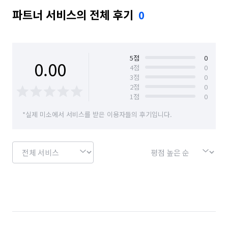
파트너 서비스의 전체 후기
0
5
점
0
0.00
4
점
0
3
점
0
2
점
0
1
점
0
*실제 미소에서 서비스를 받은 이용자들의 후기입니다.