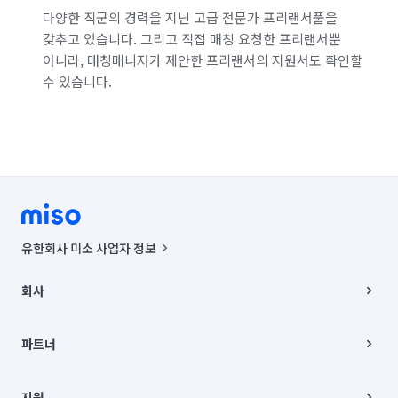
다양한 직군의 경력을 지닌 고급 전문가 프리랜서풀을
갖추고 있습니다. 그리고 직접 매칭 요청한 프리랜서뿐
아니라, 매칭매니저가 제안한 프리랜서의 지원서도 확인할
수 있습니다.
유한회사 미소 사업자 정보
사업자등록번호 : 291-87-00271 | 인허가번호 : 2016-3220163-14-5-
00019 |
회사
통신판매신고번호 : 2024-서울종로-1400(공정거래위원회 정보) |
대표이사 : CHING VICTOR COLUMBIA RHEE
회사소개
주소 | 본사: 서울특별시 종로구 율곡로 6(중학동, 트윈트리빌딩) B동 5층
채용
파트너
컨택센터 : 서울특별시 종로구 수송동 율곡로 24, 7층, 8층 미소
블로그
유한회사 미소는 통신판매중개자이며, 통신판매의 당사자가 아닙니다.
파트너 지원
상품, 상품정보, 거래에 관한 의무와 책임은 거래당사자에게 있습니다.
이사
지원