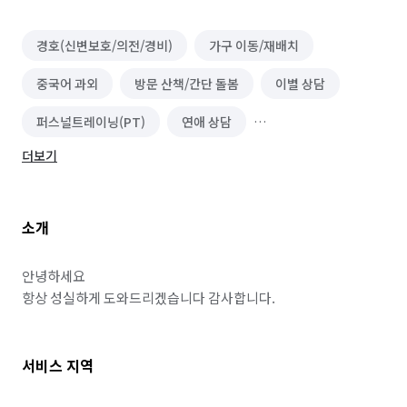
경호(신변보호/의전/경비)
가구 이동/재배치
중국어 과외
방문 산책/간단 돌봄
이별 상담
퍼스널트레이닝(PT)
연애 상담
더보기
스포츠지도사 준비
가족 상담
부부/커플 상담
정리수납 전문가
이사
소개
안녕하세요

항상 성실하게 도와드리겠습니다 감사합니다.
서비스 지역