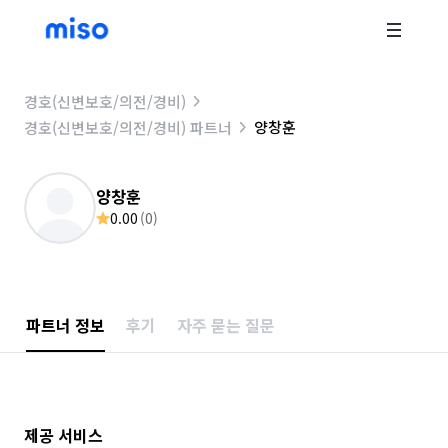
경호(신변보호/의전/경비)
양창훈
경호(신변보호/의전/경비) 파트너
양창훈
0.00
(
0
)
파트너 정보
후기
자주 묻는 질문
제공 서비스