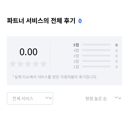
파트너 서비스의 전체 후기
0
5
점
0
0.00
4
점
0
3
점
0
2
점
0
1
점
0
*실제 미소에서 서비스를 받은 이용자들의 후기입니다.