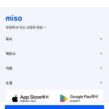
유한회사 미소 사업자 정보
사업자등록번호 : 291-87-00271 | 인허가번호 : 2016-3220163-14-5-
00019 |
회사
통신판매신고번호 : 2024-서울종로-1400(공정거래위원회 정보) |
대표이사 : CHING VICTOR COLUMBIA RHEE
회사소개
주소 | 본사: 서울특별시 종로구 율곡로 6(중학동, 트윈트리빌딩) B동 5층
채용
파트너
컨택센터 : 서울특별시 종로구 수송동 율곡로 24, 7층, 8층 미소
블로그
유한회사 미소는 통신판매중개자이며, 통신판매의 당사자가 아닙니다.
파트너 지원
상품, 상품정보, 거래에 관한 의무와 책임은 거래당사자에게 있습니다.
이사
지원
언론 보도 관련 문의:
contact@getmiso.com
이사 청소/입주 청소
대표번호: 1577-8808
고객센터
© 유한회사 미소. Miso, Inc. All Rights Reserved.
이용약관
소셜
개인정보처리방침
파트너 위치정보 이용약관
링크드인
문의하기
유튜브