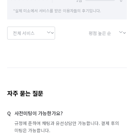
1
점
0
경기 안양시 만안구
경기 양주시
경기 양평군
*실제 미소에서 서비스를 받은 이용자들의 후기입니다.
경기 여주시
경기 연천군
경기 오산시
경기 용인시 기흥구
경기 용인시 수지구
경기 용인시 처인구
경기 의왕시
경기 의정부시
경기 이천시
경기 파주시
경기 평택시
경기 포천시
경기 하남시
경기 화성시
서울 강남구
서울 강동구
서울 강북구
서울 강서구
서울 관악구
서울 광진구
자주 묻는 질문
서울 구로구
서울 금천구
서울 노원구
사전미팅이 가능한가요?
서울 도봉구
서울 동대문구
서울 동작구
규정에 준하여 채팅과 유선상담만 가능합니다. 결제 후의
서울 마포구
서울 서대문구
서울 서초구
미팅은 가능합니다.