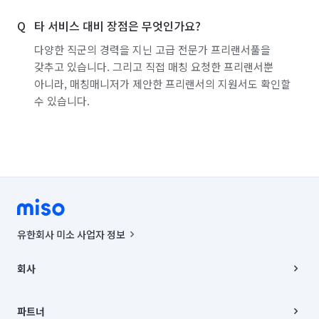
서울 성동구
서울 성북구
서울 송파구
타 서비스 대비 장점은 무엇인가요?
서울 양천구
서울 영등포구
서울 용산구
다양한 직군의 경력을 지닌 고급 전문가 프리랜서풀을
갖추고 있습니다. 그리고 직접 매칭 요청한 프리랜서뿐
서울 은평구
서울 종로구
서울 중구
아니라, 매칭매니저가 제안한 프리랜서의 지원서도 확인할
수 있습니다.
서울 중랑구
인천 강화군
인천 계양구
인천 남구
인천 남동구
인천 동구
인천 부평구
인천 서구
인천 연수구
인천 옹진군
인천 중구
경기 부천시 소사구
경기 부천시 원미구
경기 부천시 오정구
유한회사 미소 사업자 정보
경기 화성시 동탄구
경기 화성시 효행구
사업자등록번호 : 291-87-00271 | 인허가번호 : 2016-3220163-14-5-
00019 |
회사
통신판매신고번호 : 2024-서울종로-1400(공정거래위원회 정보) |
경기 화성시 만세구
경기 화성시 병점구
대표이사 : CHING VICTOR COLUMBIA RHEE
회사소개
주소 | 본사: 서울특별시 종로구 율곡로 6(중학동, 트윈트리빌딩) B동 5층
채용
파트너