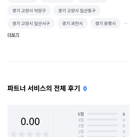
경기 고양시 덕양구
경기 고양시 일산동구
경기 고양시 일산서구
경기 과천시
경기 광명시
더보기
경기 광주시
경기 구리시
경기 군포시
경기 김포시
경기 남양주시
경기 동두천시
경기 성남시 분당구
경기 성남시 수정구
경기 성남시 중원구
경기 수원시 권선구
파트너 서비스의 전체 후기
0
경기 수원시 영통구
경기 수원시 장안구
경기 수원시 팔달구
경기 시흥시
경기 안산시 단원구
경기 안산시 상록구
5
점
0
0.00
4
점
0
3
점
0
경기 안성시
경기 안양시 동안구
2
점
0