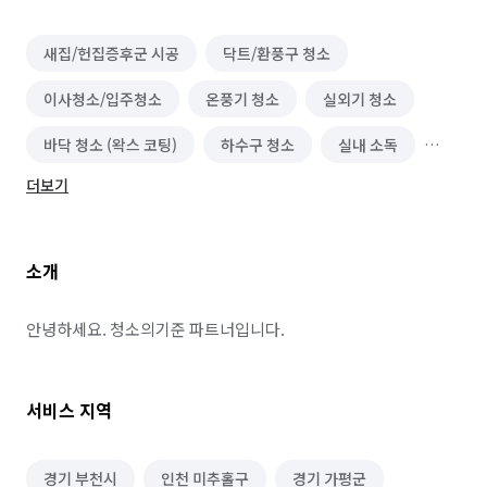
새집/헌집증후군 시공
닥트/환풍구 청소
이사청소/입주청소
온풍기 청소
실외기 청소
바닥 청소 (왁스 코팅)
하수구 청소
실내 소독
더보기
폐기물 처리
악취 제거
해충방역
곰팡이 제거
비둘기 퇴치
소개
안녕하세요. 청소의기준 파트너입니다.
서비스 지역
경기 부천시
인천 미추홀구
경기 가평군