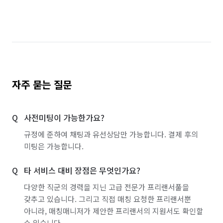
경기 시흥시
경기 안산시 단원구
경기 안산시 상록구
경기 안성시
경기 안양시 동안구
경기 안양시 만안구
경기 양주시
경기 양평군
경기 여주시
자주 묻는 질문
경기 연천군
경기 오산시
경기 용인시 기흥구
사전미팅이 가능한가요?
경기 용인시 수지구
경기 용인시 처인구
규정에 준하여 채팅과 유선상담만 가능합니다. 결제 후의
경기 의왕시
경기 의정부시
경기 이천시
미팅은 가능합니다.
경기 파주시
경기 평택시
경기 포천시
타 서비스 대비 장점은 무엇인가요?
경기 하남시
경기 화성시
대전 대덕구
다양한 직군의 경력을 지닌 고급 전문가 프리랜서풀을
갖추고 있습니다. 그리고 직접 매칭 요청한 프리랜서뿐
대전 동구
대전 서구
대전 유성구
대전 중구
아니라, 매칭매니저가 제안한 프리랜서의 지원서도 확인할
수 있습니다.