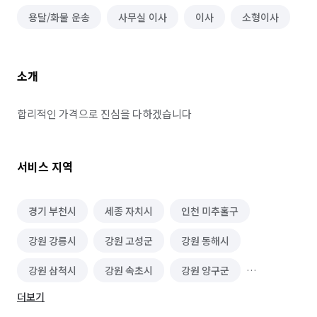
용달/화물 운송
사무실 이사
이사
소형이사
소개
합리적인 가격으로 진심을 다하겠습니다 
서비스 지역
경기 부천시
세종 자치시
인천 미추홀구
강원 강릉시
강원 고성군
강원 동해시
강원 삼척시
강원 속초시
강원 양구군
더보기
강원 양양군
강원 영월군
강원 원주시