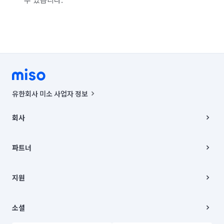
서울 강남구
서울 강동구
서울 강북구
서울 강서구
서울 관악구
서울 광진구
서울 구로구
서울 금천구
서울 노원구
서울 도봉구
서울 동대문구
서울 동작구
서울 마포구
서울 서대문구
서울 서초구
유한회사 미소 사업자 정보
서울 성동구
서울 성북구
서울 송파구
사업자등록번호 : 291-87-00271 | 인허가번호 : 2016-3220163-14-5-
00019 |
회사
통신판매신고번호 : 2024-서울종로-1400(공정거래위원회 정보) |
서울 양천구
서울 영등포구
서울 용산구
대표이사 : CHING VICTOR COLUMBIA RHEE
회사소개
주소 | 본사: 서울특별시 종로구 율곡로 6(중학동, 트윈트리빌딩) B동 5층
채용
파트너
서울 은평구
서울 종로구
서울 중구
컨택센터 : 서울특별시 종로구 수송동 율곡로 24, 7층, 8층 미소
블로그
유한회사 미소는 통신판매중개자이며, 통신판매의 당사자가 아닙니다.
파트너 지원
서울 중랑구
인천 강화군
인천 계양구
상품, 상품정보, 거래에 관한 의무와 책임은 거래당사자에게 있습니다.
이사
지원
언론 보도 관련 문의:
contact@getmiso.com
이사 청소/입주 청소
인천 남구
인천 남동구
인천 동구
대표번호: 1577-8808
고객센터
© 유한회사 미소. Miso, Inc. All Rights Reserved.
이용약관
소셜
인천 부평구
인천 서구
인천 연수구
개인정보처리방침