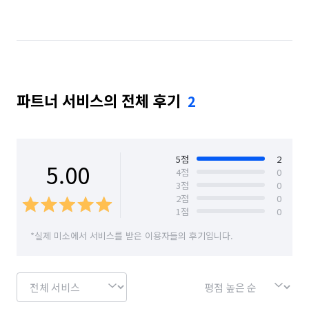
강원 인제군
강원 정선군
강원 철원군
강원 춘천시
강원 태백시
강원 평창군
강원 홍천군
강원 화천군
강원 횡성군
파트너 서비스의 전체 후기
2
경기 가평군
경기 고양시 덕양구
경기 고양시 일산동구
경기 고양시 일산서구
경기 과천시
경기 광명시
경기 광주시
5
점
2
5.00
4
점
0
3
점
0
경기 구리시
경기 군포시
경기 김포시
2
점
0
1
점
0
경기 남양주시
경기 동두천시
경기 성남시 분당구
*실제 미소에서 서비스를 받은 이용자들의 후기입니다.
경기 성남시 수정구
경기 성남시 중원구
경기 수원시 권선구
경기 수원시 영통구
경기 수원시 장안구
경기 수원시 팔달구