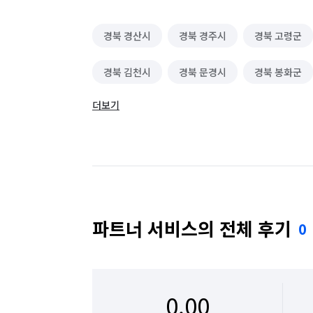
경북 경산시
경북 경주시
경북 고령군
경북 김천시
경북 문경시
경북 봉화군
더보기
경북 안동시
경북 영덕군
경북 영양군
경북 예천군
경북 울릉군
경북 울진군
경북 청송군
경북 칠곡군
경북 포항시 
대구 달서구
대구 달성군
대구 동구
파트너 서비스의 전체 후기
0
대구 중구
대구 군위군
0.00