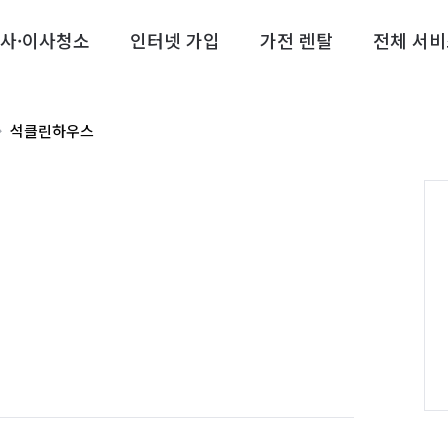
사·이사청소
인터넷 가입
가전 렌탈
전체 서비
석클린하우스