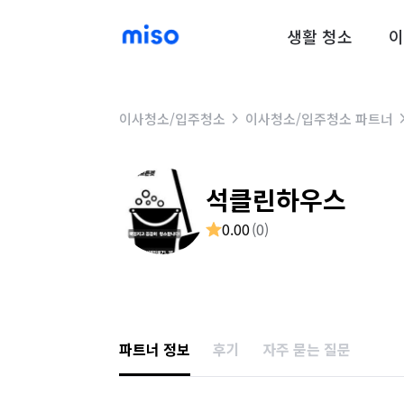
생활 청소
이
이사청소/입주청소
이사청소/입주청소 파트너
석클린하우스
0.00
(
0
)
파트너 정보
후기
자주 묻는 질문