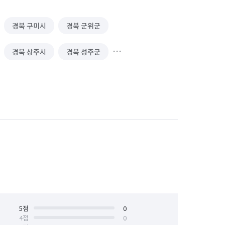
경북 구미시
경북 군위군
경북 상주시
경북 성주군
경북 영주시
경북 영천시
경북 의성군
경북 청도군
남구
경북 포항시 북구
대구 남구
대구 북구
대구 서구
대구 수성구
5
점
0
4
점
0