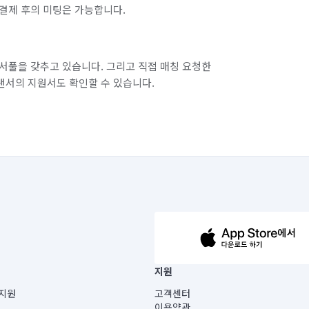
결제 후의 미팅은 가능합니다.
서풀을 갖추고 있습니다. 그리고 직접 매칭 요청한
랜서의 지원서도 확인할 수 있습니다.
63-14-5-00019 |
지원
보) |
지원
고객센터
빌딩) B동 5층
이용약관