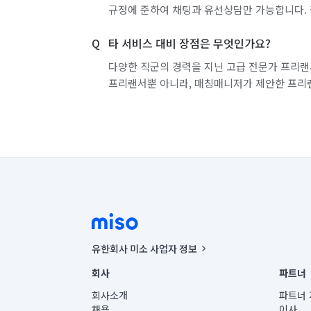
규정에 준하여 채팅과 유선상담만 가능합니다. 
타 서비스 대비 장점은 무엇인가요?
다양한 직군의 경력을 지닌 고급 전문가 프리랜
프리랜서뿐 아니라, 매칭매니저가 제안한 프리
유한회사 미소 사업자 정보
사업자등록번호 : 291-87-00271 | 인허가번호 : 2016-32201
회사
파트너
통신판매신고번호 : 2024-서울종로-1400(공정거래위원회 정
대표이사 : CHING VICTOR COLUMBIA RHEE
회사소개
파트너 
주소 | 본사: 서울특별시 종로구 율곡로 6(중학동, 트윈트리
채용
이사