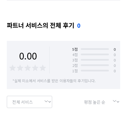
서울 광진구
서울 구로구
서울 금천구
편하게 문의해 주세요!
서울 노원구
서울 도봉구
서울 동대문구
파트너 서비스의 전체 후기
0
서울 동작구
서울 마포구
서울 서대문구
서울 서초구
서울 성동구
서울 성북구
서울 송파구
서울 양천구
서울 영등포구
5
점
0
0.00
4
점
0
3
점
0
서울 용산구
서울 은평구
서울 종로구
2
점
0
1
점
0
서울 중구
서울 중랑구
인천 강화군
*실제 미소에서 서비스를 받은 이용자들의 후기입니다.
인천 계양구
인천 남구
인천 남동구
인천 동구
인천 부평구
인천 서구
인천 연수구
인천 옹진군
인천 중구