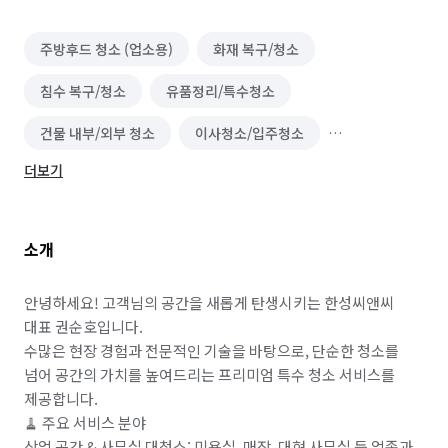
주방후드 청소 (업소용)
화재 복구/청소
침수 복구/청소
유품정리/특수청소
건물 내부/외부 청소
이사청소/입주청소
더보기
실외기 청소
바닥 청소 (왁스 코팅)
건물 관리(종합/시설/행정/경비)
에어컨 청소 (상업용)
소개
세탁기 청소 (상업용)
냉장고 청소 (업소용)
폐기물 처리
해충방역
곰팡이 제거
안녕하세요! 고객님의 공간을 새롭게 탄생시키는 한성씨앤씨 
대표 권순호입니다.

카페트 청소
​수많은 현장 경험과 전문적인 기술을 바탕으로, 단순한 청소를 
넘어 공간의 가치를 높여드리는 프리미엄 특수 청소 서비스를 
제공합니다.

​🧹 주요 서비스 분야

​상업 공간 & 사무실 대청소: 미용실, 매장, 대형 사무실 등 업종과 