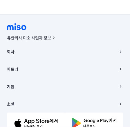
유한회사 미소 사업자 정보
사업자등록번호 : 291-87-00271 | 인허가번호 : 2016-3220163-14-5-
00019 |
회사
통신판매신고번호 : 2024-서울종로-1400(공정거래위원회 정보) |
대표이사 : CHING VICTOR COLUMBIA RHEE
회사소개
주소 | 본사: 서울특별시 종로구 율곡로 6(중학동, 트윈트리빌딩) B동 5층
채용
파트너
컨택센터 : 서울특별시 종로구 수송동 율곡로 24, 7층, 8층 미소
블로그
유한회사 미소는 통신판매중개자이며, 통신판매의 당사자가 아닙니다.
파트너 지원
상품, 상품정보, 거래에 관한 의무와 책임은 거래당사자에게 있습니다.
이사
지원
언론 보도 관련 문의:
contact@getmiso.com
이사 청소/입주 청소
대표번호: 1577-8808
고객센터
© 유한회사 미소. Miso, Inc. All Rights Reserved.
이용약관
소셜
개인정보처리방침
파트너 위치정보 이용약관
링크드인
문의하기
유튜브