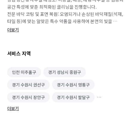
공간 특성에 맞춘 최적화된 클리닝을 진행합니다.

​전문 바닥 코팅 및 표면 복원: 오염되거나 손상된 바닥재질(석재, 
타일 등)에 맞는 알맞은 특수 약품을 사용하여 본연의 빛을 
복원합니다.

더보기
​준공 및 인테리어 후 청소: 매장 오픈이나 입주 전, 공사 분진과 
오염 물질을 완벽하게 제거하여 즉시 생활 및 영업이 가능한 
쾌적한 환경을 조성합니다.

서비스 지역
​💡 한성씨앤씨를 선택해야 하는 이유

​검증된 전문성: 자재의 손상을 막고 오염만 확실하게 타겟팅하여 
제거하는 화학 약품 사용 지식과 표면 복원 노하우를 보유하고 
인천 미추홀구
경기 성남시 중원구
있습니다.

경기 수원시 권선구
경기 수원시 영통구
​투명하고 합리적인 시공: 100평대 이상의 대형 공간부터 소형 
매장까지, 현장 상황을 정확히 파악하여 거품 없는 정직한 견적을 
경기 수원시 장안구
경기 수원시 팔달구
제안합니다.

​책임감 있는 현장 관리: 기동성 있게 현장에 방문하여, 보이지 않는 
더보기
경기 의정부시
서울 강남구
서울 강동구
사각지대까지 꼼꼼하게 관리하고 최상의 퀄리티를 보장합니다.

​고객님의 소중한 공간, 믿고 맡겨주시면 완벽한 결과물로 
서울 강북구
서울 강서구
서울 관악구
보답하겠습니다. 청소와 관리에 관한 고민이 있으시다면 언제든 