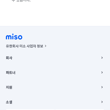
유한회사 미소 사업자 정보
사업자등록번호 : 291-87-00271 | 인허가번호 : 2016-3220163-14-5-
00019 |
회사
통신판매신고번호 : 2024-서울종로-1400(공정거래위원회 정보) |
대표이사 : CHING VICTOR COLUMBIA RHEE
회사소개
주소 | 본사: 서울특별시 종로구 율곡로 6(중학동, 트윈트리빌딩) B동 5층
채용
파트너
컨택센터 : 서울특별시 종로구 수송동 율곡로 24, 7층, 8층 미소
블로그
유한회사 미소는 통신판매중개자이며, 통신판매의 당사자가 아닙니다.
파트너 지원
상품, 상품정보, 거래에 관한 의무와 책임은 거래당사자에게 있습니다.
이사
지원
언론 보도 관련 문의:
contact@getmiso.com
이사 청소/입주 청소
대표번호: 1577-8808
고객센터
© 유한회사 미소. Miso, Inc. All Rights Reserved.
이용약관
소셜
개인정보처리방침