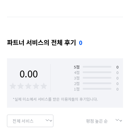
서울 마포구
서울 서대문구
서울 서초구
서울 성동구
서울 성북구
서울 송파구
서울 양천구
서울 영등포구
서울 용산구
파트너 서비스의 전체 후기
0
서울 은평구
서울 종로구
서울 중구
서울 중랑구
5
점
0
0.00
4
점
0
3
점
0
2
점
0
1
점
0
*실제 미소에서 서비스를 받은 이용자들의 후기입니다.