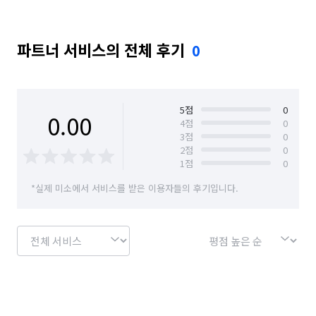
파트너 서비스의 전체 후기
0
5
점
0
0.00
4
점
0
3
점
0
2
점
0
1
점
0
*실제 미소에서 서비스를 받은 이용자들의 후기입니다.