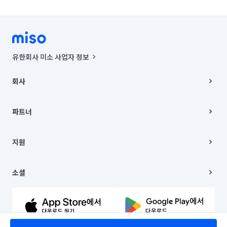
유한회사 미소 사업자 정보
사업자등록번호 : 291-87-00271 | 인허가번호 : 2016-3220163-14-5-
00019 |
회사
통신판매신고번호 : 2024-서울종로-1400(공정거래위원회 정보) |
대표이사 : CHING VICTOR COLUMBIA RHEE
회사소개
주소 | 본사: 서울특별시 종로구 율곡로 6(중학동, 트윈트리빌딩) B동 5층
채용
파트너
컨택센터 : 서울특별시 종로구 수송동 율곡로 24, 7층, 8층 미소
블로그
유한회사 미소는 통신판매중개자이며, 통신판매의 당사자가 아닙니다.
파트너 지원
상품, 상품정보, 거래에 관한 의무와 책임은 거래당사자에게 있습니다.
이사
지원
언론 보도 관련 문의:
contact@getmiso.com
이사 청소/입주 청소
대표번호: 1577-8808
고객센터
© 유한회사 미소. Miso, Inc. All Rights Reserved.
이용약관
소셜
개인정보처리방침
파트너 위치정보 이용약관
링크드인
문의하기
유튜브