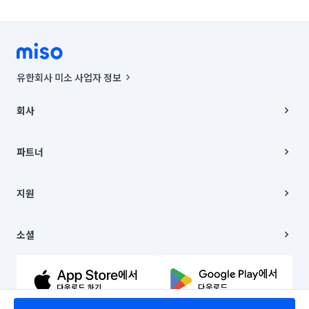
유한회사 미소 사업자 정보
사업자등록번호 : 291-87-00271 | 인허가번호 : 2016-3220163-14-5-
00019 |
회사
통신판매신고번호 : 2024-서울종로-1400(공정거래위원회 정보) |
대표이사 : CHING VICTOR COLUMBIA RHEE
회사소개
주소 | 본사: 서울특별시 종로구 율곡로 6(중학동, 트윈트리빌딩) B동 5층
채용
파트너
컨택센터 : 서울특별시 종로구 수송동 율곡로 24, 7층, 8층 미소
블로그
유한회사 미소는 통신판매중개자이며, 통신판매의 당사자가 아닙니다.
파트너 지원
상품, 상품정보, 거래에 관한 의무와 책임은 거래당사자에게 있습니다.
이사
지원
언론 보도 관련 문의:
contact@getmiso.com
이사 청소/입주 청소
대표번호: 1577-8808
고객센터
© 유한회사 미소. Miso, Inc. All Rights Reserved.
이용약관
소셜
개인정보처리방침
파트너 위치정보 이용약관
링크드인
문의하기
유튜브