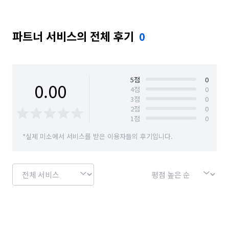
파트너 서비스의 전체 후기
0
5
점
0
0.00
4
점
0
3
점
0
2
점
0
1
점
0
*실제 미소에서 서비스를 받은 이용자들의 후기입니다.