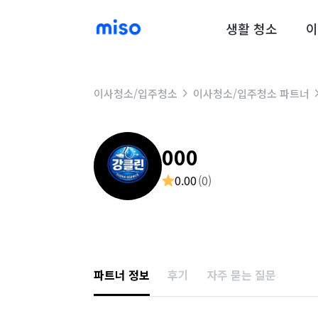
생활 청소
이
이사청소/입주청소
이사청소/입주청소 파트너
000
0.00
(
0
)
파트너 정보
후기
자주 묻는 질문