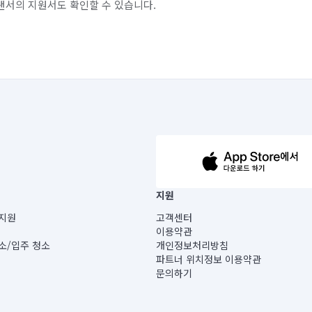
랜서의 지원서도 확인할 수 있습니다.
63-14-5-00019 |
지원
보) |
지원
고객센터
빌딩) B동 5층
이용약관
 미소
소/입주 청소
개인정보처리방침
 아닙니다.
파트너 위치정보 이용약관
게 있습니다.
문의하기