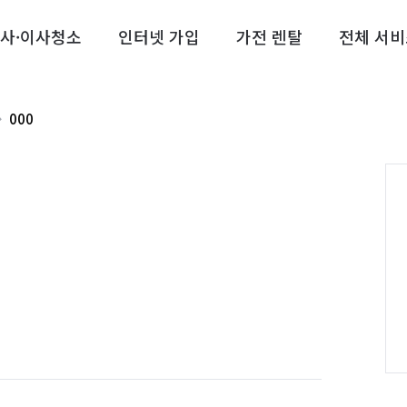
사·이사청소
인터넷 가입
가전 렌탈
전체 서비
000