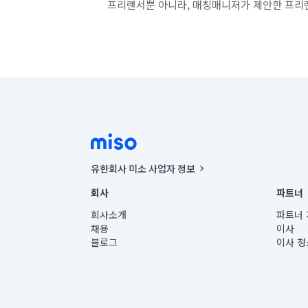
프리랜서뿐 아니라, 매칭매니저가 제안한 프리
유한회사 미소 사업자 정보
사업자등록번호 : 291-87-00271 | 인허가번호 : 2016-32201
회사
파트너
통신판매신고번호 : 2024-서울종로-1400(공정거래위원회 정
대표이사 : CHING VICTOR COLUMBIA RHEE
회사소개
파트너 
주소 | 본사: 서울특별시 종로구 율곡로 6(중학동, 트윈트리
채용
이사
컨택센터 : 서울특별시 종로구 수송동 율곡로 24, 7층, 8층
블로그
이사 청
유한회사 미소는 통신판매중개자이며, 통신판매의 당사자가
상품, 상품정보, 거래에 관한 의무와 책임은 거래당사자에
언론 보도 관련 문의:
contact@getmiso.com
대표번호: 1577-8808
© 유한회사 미소. Miso, Inc. All Rights Reserved.