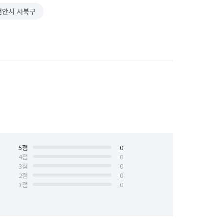
천안시 서북구
5
점
0
4
점
0
3
점
0
2
점
0
1
점
0