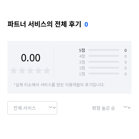
파트너 서비스의 전체 후기
0
5
점
0
0.00
4
점
0
3
점
0
2
점
0
1
점
0
*실제 미소에서 서비스를 받은 이용자들의 후기입니다.