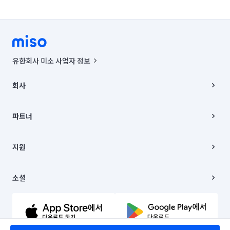
유한회사 미소 사업자 정보
사업자등록번호 : 291-87-00271 | 인허가번호 : 2016-3220163-14-5-
00019 |
회사
통신판매신고번호 : 2024-서울종로-1400(공정거래위원회 정보) |
대표이사 : CHING VICTOR COLUMBIA RHEE
회사소개
주소 | 본사: 서울특별시 종로구 율곡로 6(중학동, 트윈트리빌딩) B동 5층
채용
파트너
컨택센터 : 서울특별시 종로구 수송동 율곡로 24, 7층, 8층 미소
블로그
유한회사 미소는 통신판매중개자이며, 통신판매의 당사자가 아닙니다.
파트너 지원
상품, 상품정보, 거래에 관한 의무와 책임은 거래당사자에게 있습니다.
이사
지원
언론 보도 관련 문의:
contact@getmiso.com
이사 청소/입주 청소
대표번호: 1577-8808
고객센터
© 유한회사 미소. Miso, Inc. All Rights Reserved.
이용약관
소셜
개인정보처리방침
파트너 위치정보 이용약관
링크드인
문의하기
유튜브